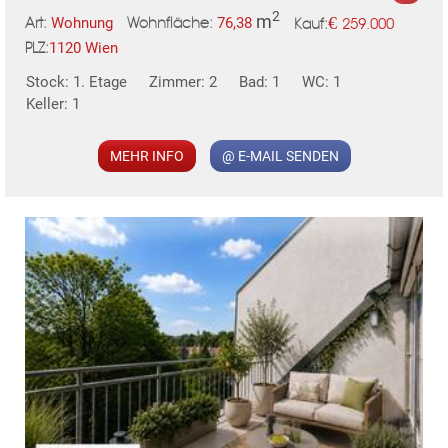
2
m
€
Wohnung
76,38
259.000
Art:
Wohnfläche:
Kauf:
1120 Wien
PLZ:
Stock: 1. Etage
Zimmer: 2
Bad: 1
WC: 1
MER
Keller: 1
MEHR INFO
@ E-MAIL SENDEN