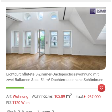
Lichtdurchflutete 3-Zimmer-Dachgeschosswohnung mit
zwei Balkonen & ca. 54 m² Dachterrasse nahe Schönbrunn
2
m
€
Wohnung
102,89
987.000
Art:
Wohnfläche:
Kauf:
1120 Wien
PLZ:
MER
Stock: 3. Etage
Zimmer: 3