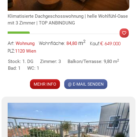
TE
Klimatisierte Dachgeschosswohnung | helle Wohlfühl-Oase
mit 3 Zimmer | TOP ANBINDUNG
2
m
€
Wohnung
84,80
649.000
Art:
Wohnfläche:
Kauf:
1120 Wien
PLZ:
MER
2
Stock: 1. DG
Zimmer: 3
Balkon/Terrasse: 9,80 m
Bad: 1
WC: 1
MEHR INFO
@ E-MAIL SENDEN
KLIS