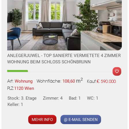
ANLEGERJUWEL - TOP SANIERTE VERMIETETE 4 ZIMMER
WOHNUNG BEIM SCHLOSS SCHÖNBRUNN
2
m
€
Wohnung
108,60
590.000
Art:
Wohnfläche:
Kauf:
1120 Wien
PLZ:
Stock: 3. Etage
Zimmer: 4
Bad: 1
WC: 1
Keller: 1
MEHR INFO
@ E-MAIL SENDEN