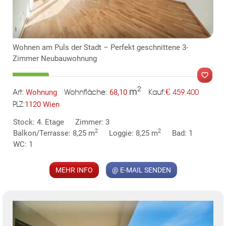
Wohnen am Puls der Stadt – Perfekt geschnittene 3-
Zimmer Neubauwohnung
2
m
€
Wohnung
68,10
459.400
Art:
Wohnfläche:
Kauf:
1120 Wien
PLZ:
MER
Stock: 4. Etage
Zimmer: 3
2
2
Balkon/Terrasse: 8,25 m
Loggie: 8,25 m
Bad: 1
WC: 1
MEHR INFO
@ E-MAIL SENDEN
KLIS