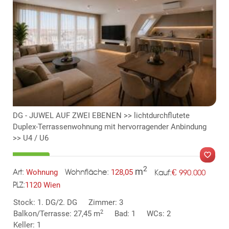
KLIS
DG - JUWEL AUF ZWEI EBENEN >> lichtdurchflutete
Duplex-Terrassenwohnung mit hervorragender Anbindung
>> U4 / U6
2
m
€
Wohnung
128,05
990.000
Art:
Wohnfläche:
Kauf:
1120 Wien
PLZ:
MER
Stock: 1. DG/2. DG
Zimmer: 3
2
Balkon/Terrasse: 27,45 m
Bad: 1
WCs: 2
Keller: 1