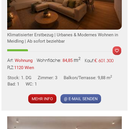
Klimatisierter Erstbezug | Urbanes & Modernes Wohnen in
Meidling | Ab sofort beziehbar
2
m
€
Wohnung
84,85
601.300
Art:
Wohnfläche:
Kauf:
1120 Wien
PLZ:
MER
2
Stock: 1. DG
Zimmer: 3
Balkon/Terrasse: 9,88 m
Bad: 1
WC: 1
MEHR INFO
@ E-MAIL SENDEN