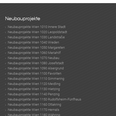
n
Neubauprojekte
Neubauprojekte Wien 1010 Innere Stadt
Neubauprojekte Wien 1020 Leopoldstadt
Neubauprojekte Wien 1030 Landstraße
Neubauprojekte Wien 1040 Wieden
Neubauprojekte Wien 1050 Margareten
Neubauprojekte Wien 1060 Mariahilf
Neubauprojekte Wien 1070 Neubau
Neubauprojekte Wien 1080 Josefstadt
Neubauprojekte Wien 1090 Alsergrund
MER
Neubauprojekte Wien 1100 Favoriten
Neubauprojekte Wien 1110 Simmering
Neubauprojekte Wien 1120 Meidling
Neubauprojekte Wien 1130 Hietzing
Neubauprojekte Wien 1140 Penzing
Neubauprojekte Wien 1150 Rudolfsheim-Fünfhaus
Neubauprojekte Wien 1160 Ottakring
KLIS
Neubauprojekte Wien 1170 Hernals
Neubauprojekte Wien 1180 Währing