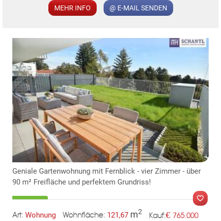
MEHR INFO
@ E-MAIL SENDEN
KLIS
TE
Geniale Gartenwohnung mit Fernblick - vier Zimmer - über
90 m² Freifläche und perfektem Grundriss!
2
m
€
Wohnung
121,67
765.000
Art:
Wohnfläche:
Kauf: