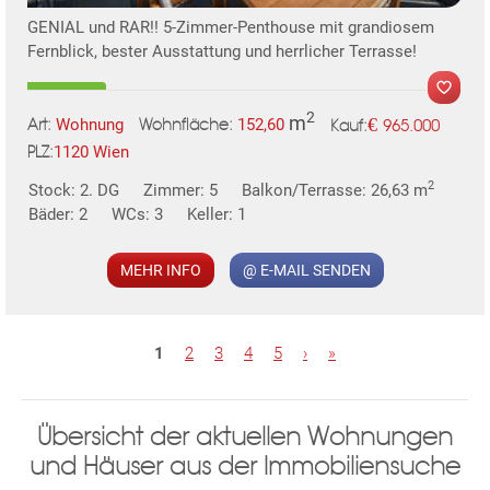
GENIAL und RAR!! 5-Zimmer-Penthouse mit grandiosem
Fernblick, bester Ausstattung und herrlicher Terrasse!
2
m
€
Wohnung
152,60
965.000
Art:
Wohnfläche:
Kauf:
1120 Wien
PLZ:
MER
2
Stock: 2. DG
Zimmer: 5
Balkon/Terrasse: 26,63 m
Bäder: 2
WCs: 3
Keller: 1
MEHR INFO
@ E-MAIL SENDEN
KLIS
S
1
2
3
4
5
›
»
e
i
Übersicht der aktuellen Wohnungen
t
und Häuser aus der Immobiliensuche
e
TE