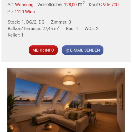
2
m
€
Wohnung
128,00
906.700
Art:
Wohnfläche:
Kauf:
1120 Wien
PLZ:
MER
Stock: 1. DG/2. DG
Zimmer: 3
2
Balkon/Terrasse: 27,45 m
Bad: 1
WCs: 2
Keller: 1
MEHR INFO
@ E-MAIL SENDEN
KLIS