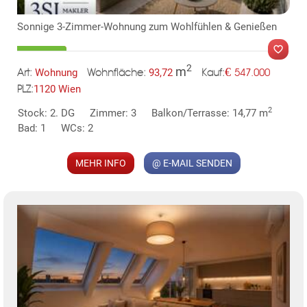
Sonnige 3-Zimmer-Wohnung zum Wohlfühlen & Genießen
2
m
€
Wohnung
93,72
547.000
Art:
Wohnfläche:
Kauf:
1120 Wien
PLZ:
2
Stock: 2. DG
Zimmer: 3
Balkon/Terrasse: 14,77 m
MER
Bad: 1
WCs: 2
MEHR INFO
@ E-MAIL SENDEN
KLIS