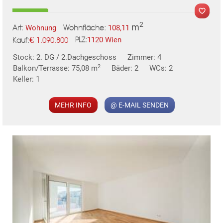
2
m
Wohnung
108,11
Art:
Wohnfläche:
€
1120 Wien
1.090.800
PLZ:
MER
Kauf:
Stock: 2. DG / 2.Dachgeschoss
Zimmer: 4
2
Balkon/Terrasse: 75,08 m
Bäder: 2
WCs: 2
Keller: 1
MEHR INFO
@ E-MAIL SENDEN
KLIS
TE