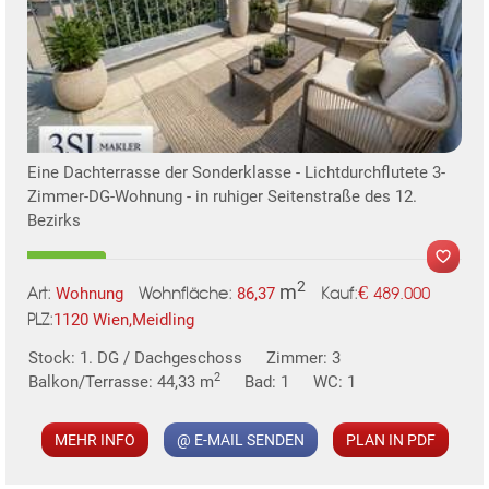
TE
Eine Dachterrasse der Sonderklasse - Lichtdurchflutete 3-
Zimmer-DG-Wohnung - in ruhiger Seitenstraße des 12.
Bezirks
2
m
€
Wohnung
86,37
489.000
Art:
Wohnfläche:
Kauf:
1120 Wien,Meidling
PLZ:
MER
Stock: 1. DG / Dachgeschoss
Zimmer: 3
2
Balkon/Terrasse: 44,33 m
Bad: 1
WC: 1
MEHR INFO
@ E-MAIL SENDEN
PLAN IN PDF
KLIS