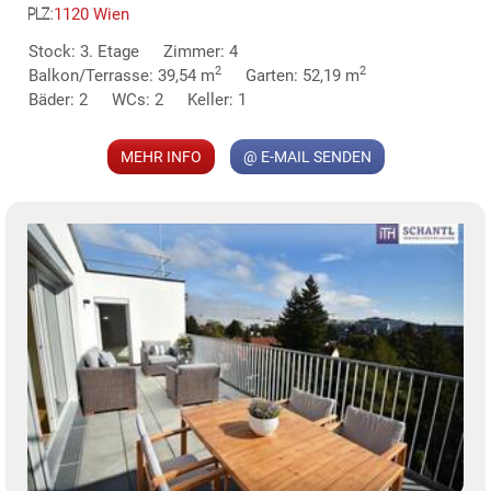
1120 Wien
PLZ:
MER
Stock: 3. Etage
Zimmer: 4
2
2
Balkon/Terrasse: 39,54 m
Garten: 52,19 m
Bäder: 2
WCs: 2
Keller: 1
MEHR INFO
@ E-MAIL SENDEN
KLIS
TE