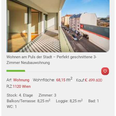
TE
Wohnen am Puls der Stadt – Perfekt geschnittene 3-
Zimmer Neubauwohnung
2
m
€
Wohnung
68,15
499.600
Art:
Wohnfläche:
Kauf:
1120 Wien
PLZ:
MER
Stock: 4. Etage
Zimmer: 3
2
2
Balkon/Terrasse: 8,25 m
Loggie: 8,25 m
Bad: 1
WC: 1