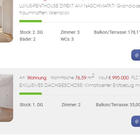
LUXUS-PENTHOUSE DIREKT AM NASCHMARKT! Grandiose 
traumhaften Wienblick
Stock: 2. DG
Zimmer: 3
Balkon/Terrasse: 178,1
Bäder: 2
WCs: 3
@ 
2
Wohnung
76,59
m
€
995.000
Art:
Wohnfläche:
Kauf:
PLZ:
EXKLUSIVES DACHGESCHOSS! Klimatisierter Erstbezug mi
Stock: 1. DG
Zimmer: 2
Balkon/Terrasse: 35,0
@ 