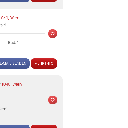
MER
1040, Wien
ge!
Bad: 1
KLIS
E-MAIL SENDEN
MEHR INFO
MER
1040, Wien
:
2
5 m
KLIS