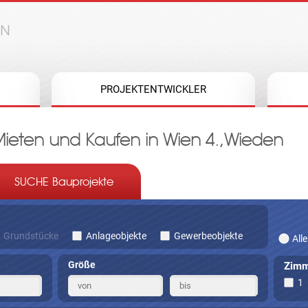
Jump to navigation
PROJEKTENTWICKLER
eten und Kaufen in Wien 4.,Wieden
SUCHE Bauprojekte
Grundstücke
Anlageobjekte
Gewerbeobjekte
Alle
Größe
Zimm
1