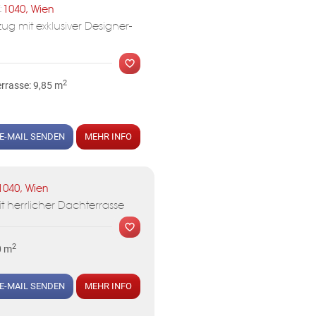
MER
1040, Wien
:
ug mit exklusiver Designer-
2
rrasse: 9,85 m
E-MAIL SENDEN
MEHR INFO
MER
1040, Wien
t herrlicher Dachterrasse
2
0 m
E-MAIL SENDEN
MEHR INFO