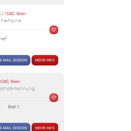
1040, Wien
LZ:
MER
 Freifläche
2
0 m
E-MAIL SENDEN
MEHR INFO
MER
1040, Wien
geschoß-Wohnung
Bad: 1
KLIS
E-MAIL SENDEN
MEHR INFO