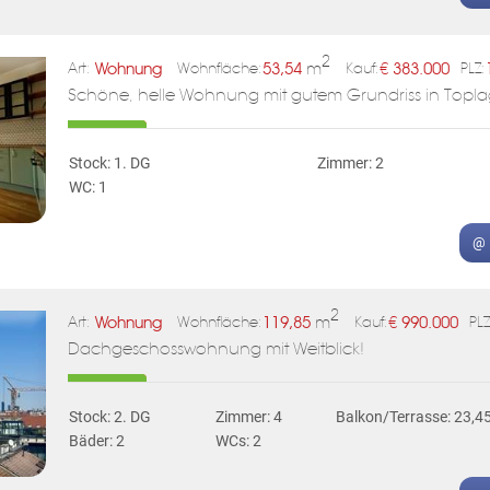
2
Wohnung
53,54
m
€
383.000
Art:
Wohnfläche:
Kauf:
PLZ:
Schöne, helle Wohnung mit gutem Grundriss in Topla
Stock: 1. DG
Zimmer: 2
WC: 1
@ 
2
Wohnung
119,85
m
€
990.000
Art:
Wohnfläche:
Kauf:
PLZ
Dachgeschosswohnung mit Weitblick!
Stock: 2. DG
Zimmer: 4
Balkon/Terrasse: 23,4
Bäder: 2
WCs: 2