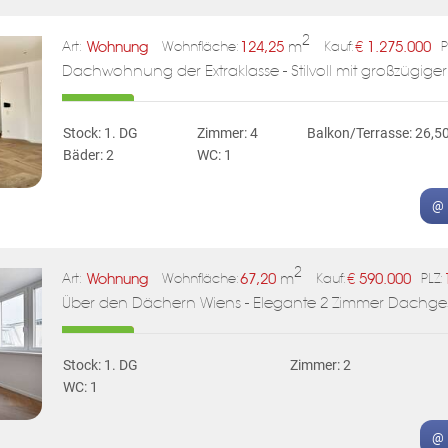
2
Wohnung
124,25
m
€
1.275.000
Art:
Wohnfläche:
Kauf:
P
Dachwohnung der Extraklasse - Stilvoll mit großzügiger
Stock: 1. DG
Zimmer: 4
Balkon/Terrasse: 26,5
Bäder: 2
WC: 1
@ 
2
Wohnung
67,20
m
€
590.000
Art:
Wohnfläche:
Kauf:
PLZ:
Über den Dächern Wiens - Elegante 2 Zimmer Dach
Stock: 1. DG
Zimmer: 2
WC: 1
@ 