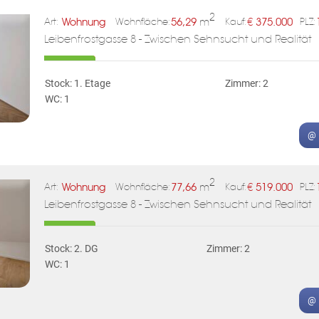
2
Wohnung
56,29
m
€
375.000
Art:
Wohnfläche:
Kauf:
PLZ:
Leibenfrostgasse 8 - Zwischen Sehnsucht und Realität
Stock: 1. Etage
Zimmer: 2
WC: 1
@ 
2
Wohnung
77,66
m
€
519.000
Art:
Wohnfläche:
Kauf:
PLZ:
Leibenfrostgasse 8 - Zwischen Sehnsucht und Realität
Stock: 2. DG
Zimmer: 2
WC: 1
@ 