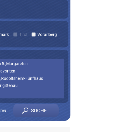
rmark
Tirol
Vorarlberg
 5.,Margareten
Favoriten
.,Rudolfsheim-Fünfhaus
rigittenau
iten