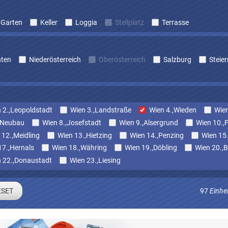
Garten
Keller
Loggia
Stellplatz
Terrasse
nten
Niederösterreich
Oberösterreich
Salzburg
Steie
 2.,Leopoldstadt
Wien 3.,Landstraße
Wien 4.,Wieden
Wien
,Neubau
Wien 8.,Josefstadt
Wien 9.,Alsergrund
Wien 10.,
 12.,Meidling
Wien 13.,Hietzing
Wien 14.,Penzing
Wien 15
17.,Hernals
Wien 18.,Währing
Wien 19.,Döbling
Wien 20.,B
 22.,Donaustadt
Wien 23.,Liesing
97
Einhe