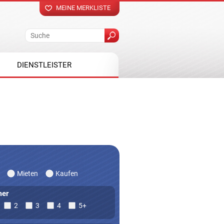
MEINE MERKLISTE
DIENSTLEISTER
Mieten
Kaufen
er
2
3
4
5+