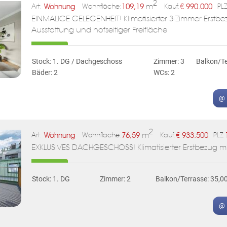
2
Wohnung
109,19
m
€
990.000
Art:
Wohnfläche:
Kauf:
PLZ
EINMALIGE GELEGENHEIT! Klimatisierter 3-Zimmer-Erstbez
Ausstattung und hofseitiger Freifläche
Stock: 1. DG / Dachgeschoss
Zimmer: 3
Balkon/Te
Bäder: 2
WCs: 2
@ 
2
Wohnung
76,59
m
€
933.500
Art:
Wohnfläche:
Kauf:
PLZ:
EXKLUSIVES DACHGESCHOSS! Klimatisierter Erstbezug mi
Stock: 1. DG
Zimmer: 2
Balkon/Terrasse: 35,0
@ 