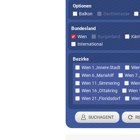
Optionen
Balkon
Dachterrasse
Bundesland
Wien
Burgenland
Kär
International
Bezirke
Wien 1.,Innere Stadt
Wien
Wien 6.,Mariahilf
Wien 7.
Wien 11.,Simmering
Wien
Wien 16.,Ottakring
Wien 
Wien 21.,Floridsdorf
Wien
SUCHAGENT