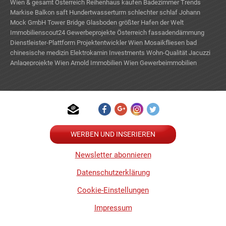
Wien & gesamt Österreich
Reihenhaus kaufen
Badezimmer Trends
Markise Balkon
saft
Hundertwasserturm
schlechter schlaf
Johann
Mock GmbH
Tower Bridge Glasboden
größter Hafen der Welt
Immobilienscout24
Gewerbeprojekte Österreich
fassadendämmung
Dienstleister-Plattform
Projektentwickler Wien
Mosaikfliesen bad
chinesische medizin
Elektrokamin
Investments Wohn-Qualität
Jacuzzi
Anlageprojekte Wien
Arnold Immobilien Wien
Gewerbeimmobilien
mieten
fenster sichern
Immobilien
TE
WERBEN UND INSERIEREN
Newsletter abonnieren
Datenschutzerklärung
Cookie-Einstellungen
Impressum