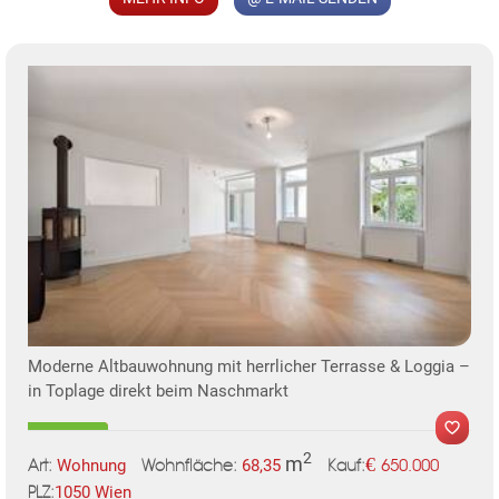
KLIS
TE
Moderne Altbauwohnung mit herrlicher Terrasse & Loggia –
in Toplage direkt beim Naschmarkt
2
m
€
Wohnung
68,35
650.000
Art:
Wohnfläche:
Kauf:
1050 Wien
PLZ: