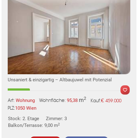
KLIS
TE
Unsaniert & einzigartig – Altbaujuwel mit Potenzial
2
m
€
Wohnung
95,38
459.000
Art:
Wohnfläche:
Kauf:
1050 Wien
PLZ:
Stock: 2. Etage
Zimmer: 3
MER
2
Balkon/Terrasse: 9,00 m