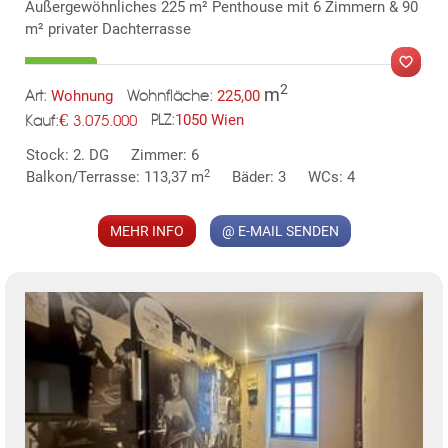
Außergewöhnliches 225 m² Penthouse mit 6 Zimmern & 90
m² privater Dachterrasse
2
m
Wohnung
225,00
Art:
Wohnfläche:
€
1050 Wien
3.075.000
PLZ:
Kauf:
MER
Stock: 2. DG
Zimmer: 6
2
Balkon/Terrasse: 113,37 m
Bäder: 3
WCs: 4
MEHR INFO
@ E-MAIL SENDEN
KLIS