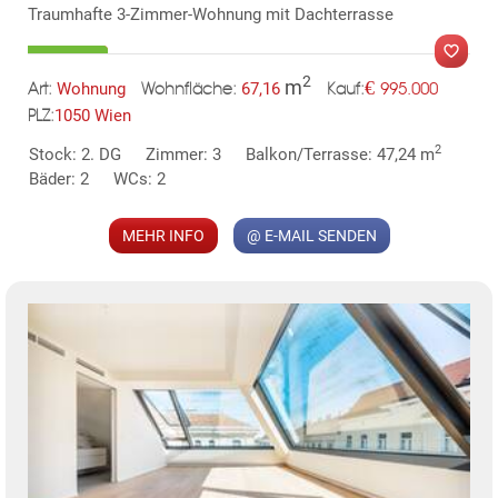
Traumhafte 3-Zimmer-Wohnung mit Dachterrasse
2
m
€
Wohnung
67,16
995.000
Art:
Wohnfläche:
Kauf:
1050 Wien
PLZ:
MER
2
Stock: 2. DG
Zimmer: 3
Balkon/Terrasse: 47,24 m
Bäder: 2
WCs: 2
MEHR INFO
@ E-MAIL SENDEN
KLIS