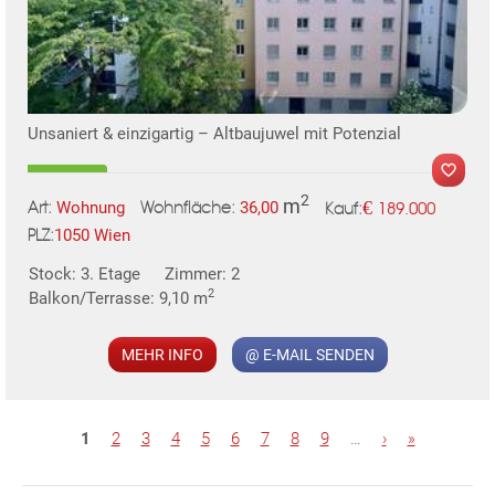
Unsaniert & einzigartig – Altbaujuwel mit Potenzial
2
m
€
Wohnung
36,00
189.000
Art:
Wohnfläche:
Kauf:
1050 Wien
PLZ:
TE
Stock: 3. Etage
Zimmer: 2
MER
2
Balkon/Terrasse: 9,10 m
MEHR INFO
@ E-MAIL SENDEN
S
1
2
3
4
5
6
7
8
9
…
›
»
e