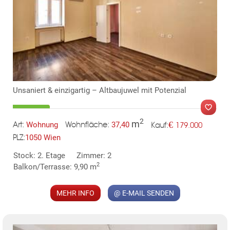
TE
Unsaniert & einzigartig – Altbaujuwel mit Potenzial
2
m
€
Wohnung
37,40
179.000
Art:
Wohnfläche:
Kauf:
1050 Wien
PLZ:
Stock: 2. Etage
Zimmer: 2
2
Balkon/Terrasse: 9,90 m
MER
MEHR INFO
@ E-MAIL SENDEN