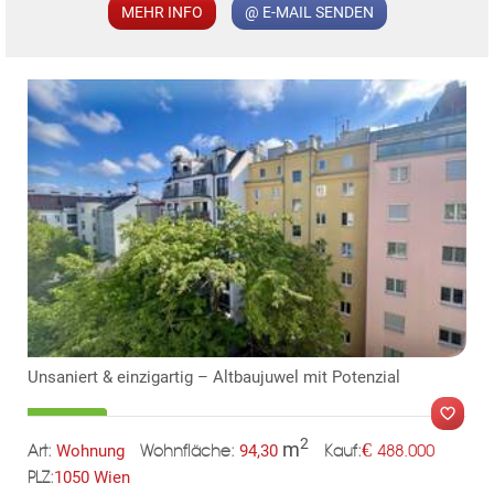
MEHR INFO
@ E-MAIL SENDEN
KLIS
Unsaniert & einzigartig – Altbaujuwel mit Potenzial
TE
2
m
€
Wohnung
94,30
488.000
Art:
Wohnfläche:
Kauf:
1050 Wien
PLZ: