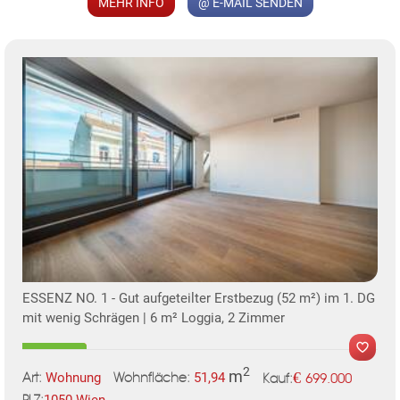
MEHR INFO
@ E-MAIL SENDEN
ESSENZ NO. 1 - Gut aufgeteilter Erstbezug (52 m²) im 1. DG
mit wenig Schrägen | 6 m² Loggia, 2 Zimmer
2
m
€
Wohnung
51,94
699.000
Art:
Wohnfläche:
Kauf:
1050 Wien