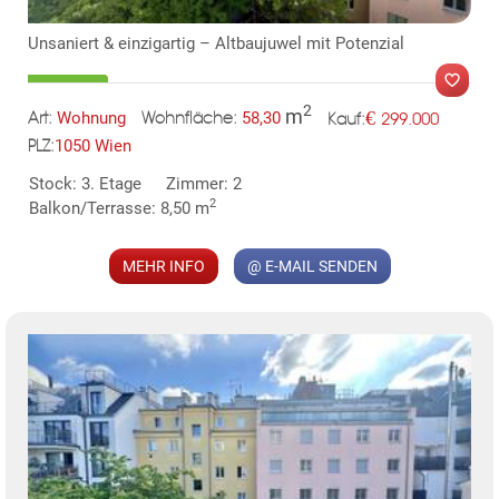
Unsaniert & einzigartig – Altbaujuwel mit Potenzial
2
m
€
Wohnung
58,30
299.000
Art:
Wohnfläche:
Kauf:
1050 Wien
PLZ:
TE
Stock: 3. Etage
Zimmer: 2
2
Balkon/Terrasse: 8,50 m
MER
MEHR INFO
@ E-MAIL SENDEN
KLIS