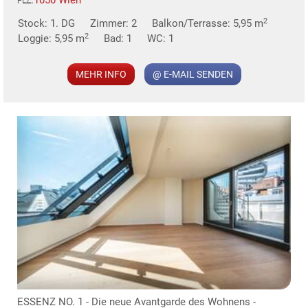
PLZ:
MER
2
Stock: 1. DG
Zimmer: 2
Balkon/Terrasse: 5,95 m
2
Loggie: 5,95 m
Bad: 1
WC: 1
MEHR INFO
@ E-MAIL SENDEN
ESSENZ NO. 1 - Die neue Avantgarde des Wohnens -