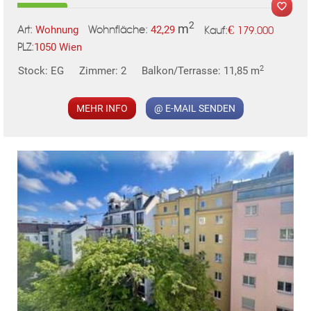
TE
2
m
€
Wohnung
42,29
179.000
Art:
Wohnfläche:
Kauf:
1050 Wien
PLZ:
2
Stock: EG
Zimmer: 2
Balkon/Terrasse: 11,85 m
MER
MEHR INFO
@ E-MAIL SENDEN
KLIS