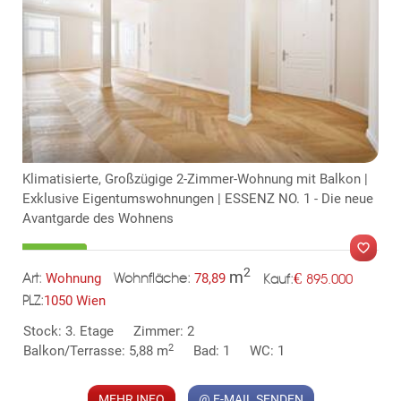
Klimatisierte, Großzügige 2-Zimmer-Wohnung mit Balkon |
Exklusive Eigentumswohnungen | ESSENZ NO. 1 - Die neue
Avantgarde des Wohnens
2
m
€
Wohnung
78,89
895.000
Art:
Wohnfläche:
Kauf:
1050 Wien
PLZ:
MER
Stock: 3. Etage
Zimmer: 2
2
Balkon/Terrasse: 5,88 m
Bad: 1
WC: 1
MEHR INFO
@ E-MAIL SENDEN