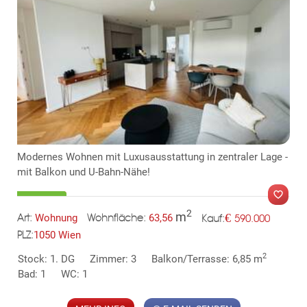
Modernes Wohnen mit Luxusausstattung in zentraler Lage -
mit Balkon und U-Bahn-Nähe!
2
m
€
Wohnung
63,56
590.000
Art:
Wohnfläche:
Kauf:
1050 Wien
PLZ:
2
Stock: 1. DG
Zimmer: 3
Balkon/Terrasse: 6,85 m
Bad: 1
WC: 1
MER