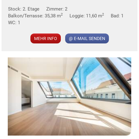
MER
Stock: 2. Etage
Zimmer: 2
2
2
Balkon/Terrasse: 35,38 m
Loggie: 11,60 m
Bad: 1
WC: 1
MEHR INFO
@ E-MAIL SENDEN
KLIS
TE