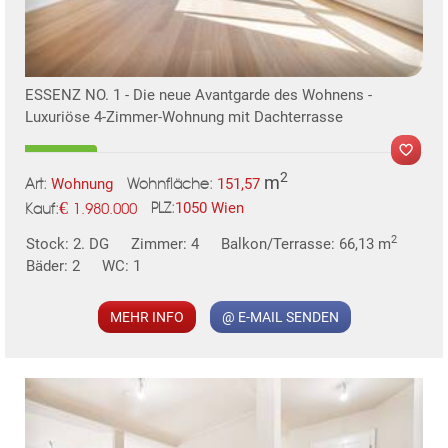
ESSENZ NO. 1 - Die neue Avantgarde des Wohnens -
Luxuriöse 4-Zimmer-Wohnung mit Dachterrasse
2
m
Wohnung
151,57
Art:
Wohnfläche:
€
1050 Wien
1.980.000
PLZ:
Kauf:
MER
2
Stock: 2. DG
Zimmer: 4
Balkon/Terrasse: 66,13 m
Bäder: 2
WC: 1
MEHR INFO
@ E-MAIL SENDEN
KLIS