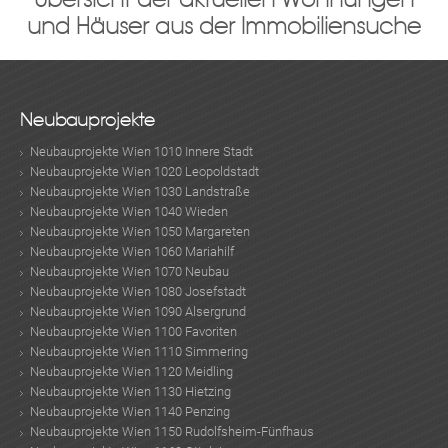
und Häuser aus der Immobiliensuche
Neubauprojekte
Neubauprojekte Wien 1010 Innere Stadt
Neubauprojekte Wien 1020 Leopoldstadt
Neubauprojekte Wien 1030 Landstraße
Neubauprojekte Wien 1040 Wieden
Neubauprojekte Wien 1050 Margareten
Neubauprojekte Wien 1060 Mariahilf
Neubauprojekte Wien 1070 Neubau
Neubauprojekte Wien 1080 Josefstadt
Neubauprojekte Wien 1090 Alsergrund
Neubauprojekte Wien 1100 Favoriten
Neubauprojekte Wien 1110 Simmering
Neubauprojekte Wien 1120 Meidling
Neubauprojekte Wien 1130 Hietzing
Neubauprojekte Wien 1140 Penzing
Neubauprojekte Wien 1150 Rudolfsheim-Fünfhaus