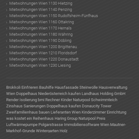
Mietwohnungen Wien 1130 Hietzing
Mietwohnungen Wien 1140 Penzing
Mietwohnungen Wien 1150 Rudolfsheim-Fünfhaus
Mietwohnungen Wien 1160 Ottakring
Mietwohnungen Wien 1170 Hernals
Mietwohnungen Wien 1180 Währing
Mietwohnungen Wien 1190 Döbling
Mietwohnungen Wien 1200 Brigittenau
Mietwohnungen Wien 1210 Floridsdorf
Mietwohnungen Wien 1220 Donaustadt
Mietwohnungen Wien 1230 Liesing
Brokkoli Einfrieren
Bauhilfe
Hausfassade
Steinwolle
Hausverwaltung
Wien
Doppelhaus Niederösterreich kaufen
Landhaus Holding GmbH
Render
Isolierung
bmi Rechner Kinder
Naturpool Schwimmteich
Zinshaus Sanierungen
Doppelhaus kaufen
Donaucity Tower
Zweifamilienhaus bauen
Lieferanten Wien
Kinderzimmer Einrichtung
was kostet ein Reihenhaus
Haring Group
Naturpool Preis
Luftwärmepumpe
Polgarstrasse
Immobiliensoftware Wien
Mautner-
Markhof-Grunde
Wintergarten Holz