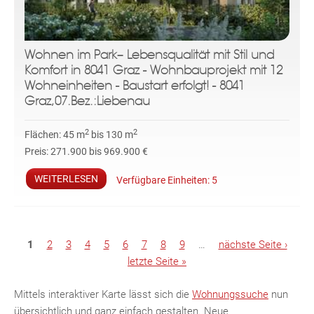
Wohnen im Park– Lebensqualität mit Stil und
Komfort in 8041 Graz - Wohnbauprojekt mit 12
Wohneinheiten - Baustart erfolgt! - 8041
Graz,07.Bez.:Liebenau
2
2
Flächen:
45 m
bis 130 m
Preis:
271.900 bis 969.900 €
WEITERLESEN
Verfügbare Einheiten:
5
S
1
2
3
4
5
6
7
8
9
…
nächste Seite ›
e
letzte Seite »
i
t
Mittels interaktiver Karte lässt sich die
Wohnungssuche
nun
e
übersichtlich und ganz einfach gestalten. Neue