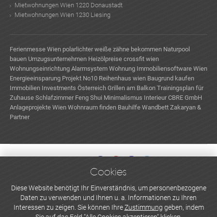
Mietwohnungen Wien 1220 Donaustadt
Mietwohnungen Wien 1230 Liesing
Ferienmesse Wien
polarlichter
weiße zähne bekommen
Naturpool
bauen
Umzugsunternehmen
Heizölpreise
crossfit wien
Wohnungseinrichtung
Alarmsystem Wohnung
Immobiliensoftware Wien
Energieeinsparung
Projekt No10
Reihenhaus wien
Baugrund kaufen
Immobilien Investments Österreich
Grillen am Balkon
Trainingsplan für
Zuhause
Schlafzimmer Feng Shui
Minimalismus Interieur
CBRE GmbH
Anlageprojekte Wien
Wohnraum finden
Bauhilfe
Wandbett
Zakaryan &
Partner
Cookies
WERBEN UND INSERIEREN
Diese Website benötigt Ihr Einverständnis, um personenbezogene
Daten zu verwenden und Ihnen u. a. Informationen zu Ihren
Newsletter abonnieren
Interessen zu zeigen. Sie können Ihre
Zustimmung
geben, indem