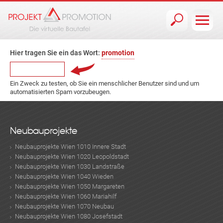
Jump to navigation
Hier tragen Sie ein das Wort:
promotion
Ein Zweck zu testen, ob Sie ein menschlicher Benutzer sind und um
automatisierten Spam vorzubeugen.
Neubauprojekte
Neubauprojekte Wien 1010 Innere Stadt
Neubauprojekte Wien 1020 Leopoldstadt
Neubauprojekte Wien 1030 Landstraße
Neubauprojekte Wien 1040 Wieden
Neubauprojekte Wien 1050 Margareten
Neubauprojekte Wien 1060 Mariahilf
Neubauprojekte Wien 1070 Neubau
Neubauprojekte Wien 1080 Josefstadt