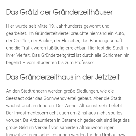
Das Grätzl der Gründerzeithäuser
Hier wurde seit Mitte 19. Jahrhunderts gewohnt und
gearbeitet. Im Gründerzeitviertel brauchte niemand ein Auto,
der Greißler, der Bäcker, der Fleischer, das Blumengeschäft
Fac
Inst
Twi
Pint
Link
Wh
und die Trafik waren fußläufig erreichbar. Hier lebt die Stadt in
Ihrer Vielfalt. Das Gründerzeitgrätzl ist durch alle Schichten hin
begehrt – vom Studenten bis zum Professor.
Das Gründerzeithaus in der Jetztzeit
An den Stadträndern werden große Siedlungen, wie die
Seestadt oder das Sonnwendviertel gebaut. Aber die Stadt
wächst auch im Inneren. Der Wiener Altbau ist sehr beliebt.
Der Investmentboom geht auch am Zinshaus nicht spurlos
vorüber. Da Altbaumieten in Österreich gedeckelt sind liegt das
große Geld im Verkauf von sanierten Altbauwohnungen.
Innovative technische Lösungen werden für den Umbau bzw.