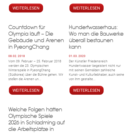
WEITERLESEN
WEITERLESEN
Countdown für
Hundertwasserhaus:
Olympia läuft – Die
Wo man die Bauwerke
Gebäude und Arenen
überall bestaunen
in PyeongChang
kann
08.02. 2018
01.03. 2020
Vom 09. Februar – 25. Februar 2018
Der Künstler Friedensreich
werden die 23. Olympischen
Hundertwasser begeistert nicht nur
Winterspiele in PyeongChang
mit seinen Gemälden zahlreiche
(Südkorea) über die Bühne gehen. Wir
Kunst- und Kulturliebhaber, auch seine
stellen die Arenen un...
von ihm gestalte...
WEITERLESEN
WEITERLESEN
Welche Folgen hätten
Olympische Spiele
ebo
agr
tter
eres
ed
ats
2026 in Schladming auf
die Arbeitsplätze in