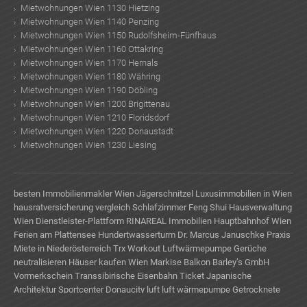
Mietwohnungen Wien 1130 Hietzing
Mietwohnungen Wien 1140 Penzing
Mietwohnungen Wien 1150 Rudolfsheim-Fünfhaus
Mietwohnungen Wien 1160 Ottakring
Mietwohnungen Wien 1170 Hernals
Mietwohnungen Wien 1180 Währing
Mietwohnungen Wien 1190 Döbling
Mietwohnungen Wien 1200 Brigittenau
Mietwohnungen Wien 1210 Floridsdorf
Mietwohnungen Wien 1220 Donaustadt
Mietwohnungen Wien 1230 Liesing
besten Immobilienmakler Wien
Jägerschnitzel
Luxusimmobilien in Wien
hausratversicherung vergleich
Schlafzimmer Feng Shui
Hausverwaltung
Wien
Dienstleister-Plattform
RINAREAL Immobilien
Hauptbahnhof Wien
Ferien am Plattensee
Hundertwasserturm
Dr. Marcus Januschke
Praxis
Miete in Niederösterreich
Trx Workout
Luftwärmepumpe
Gerüche
neutralisieren
Häuser kaufen Wien
Markise Balkon
Barley’s GmbH
Vormerkschein
Transsibirische Eisenbahn Ticket
Japanische
Architektur
Sportcenter Donaucity
luft luft wärmepumpe
Getrocknete
Blumen