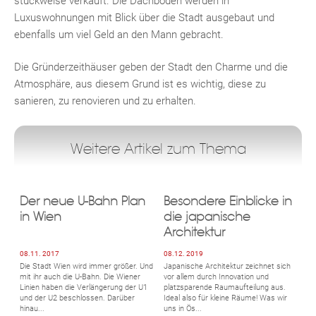
stückweise verkauft. Die Dachböden werden in
Luxuswohnungen mit Blick über die Stadt ausgebaut und
ebenfalls um viel Geld an den Mann gebracht.
Die Gründerzeithäuser geben der Stadt den Charme und die
Atmosphäre, aus diesem Grund ist es wichtig, diese zu
sanieren, zu renovieren und zu erhalten.
Weitere Artikel zum Thema
Der neue U-Bahn Plan
Besondere Einblicke in
in Wien
die japanische
Architektur
08.11. 2017
08.12. 2019
Die Stadt Wien wird immer größer. Und
Japanische Architektur zeichnet sich
mit ihr auch die U-Bahn. Die Wiener
vor allem durch Innovation und
Linien haben die Verlängerung der U1
platzsparende Raumaufteilung aus.
und der U2 beschlossen. Darüber
Ideal also für kleine Räume! Was wir
hinau...
uns in Ös...