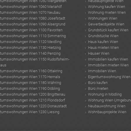
ntumswohnungen Wien 1050 Margareten
Neubauprojekte Wien
ntumswohnungen Wien 1060 Mariahilf
Wohnung kaufen Wien
ntumswohnungen Wien 1070 Neubau
Wohnung mieten Wien
ntumswohnungen Wien 1080 Josefstadt
Wohnungen Wien
ntumswohnungen Wien 1090 Alsergrund
Gewerbeobjekte Wien
ntumswohnungen Wien 1100 Favoriten
Grundstück kaufen Wien
ntumswohnungen Wien 1110 Simmering
Grundstücke Wien
ntumswohnungen Wien 1120 Meidling
Haus kaufen Wien
ntumswohnungen Wien 1130 Hietzing
Haus mieten Wien
ntumswohnungen Wien 1140 Penzing
Häuser Wien
ntumswohnungen Wien 1150 Rudolfsheim-
Immobilien kaufen Wien
haus
Immobilien mieten Wien
ntumswohnungen Wien 1160 Ottakring
Immobilien Wien
ntumswohnungen Wien 1170 Hernals
Eigentumswohnung Wien
ntumswohnungen Wien 1180 Währing
Büro kaufen
ntumswohnungen Wien 1190 Döbling
Büro mieten
ntumswohnungen Wien 1200 Brigittenau
Wohnung in Mödling
ntumswohnungen Wien 1210 Floridsdorf
Wohnung Wien Umgebun
ntumswohnungen Wien 1220 Donaustadt
Neubauwohnung Wien
ntumswohnungen Wien 1230 Liesing
Wohnbauprojekte Wien