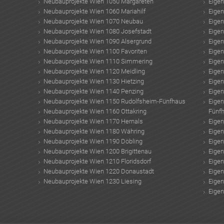
Neubauprojekte Wien 1050 Margareten
Eige
Neubauprojekte Wien 1060 Mariahilf
Eige
Neubauprojekte Wien 1070 Neubau
Eige
Neubauprojekte Wien 1080 Josefstadt
Eige
Neubauprojekte Wien 1090 Alsergrund
Eige
Neubauprojekte Wien 1100 Favoriten
Eige
Neubauprojekte Wien 1110 Simmering
Eige
Neubauprojekte Wien 1120 Meidling
Eige
Neubauprojekte Wien 1130 Hietzing
Eige
Neubauprojekte Wien 1140 Penzing
Eige
Neubauprojekte Wien 1150 Rudolfsheim-Fünfhaus
Eige
Neubauprojekte Wien 1160 Ottakring
Fünf
Neubauprojekte Wien 1170 Hernals
Eige
Neubauprojekte Wien 1180 Währing
Eige
Neubauprojekte Wien 1190 Döbling
Eige
Neubauprojekte Wien 1200 Brigittenau
Eige
Neubauprojekte Wien 1210 Floridsdorf
Eige
Neubauprojekte Wien 1220 Donaustadt
Eige
Neubauprojekte Wien 1230 Liesing
Eige
Eige