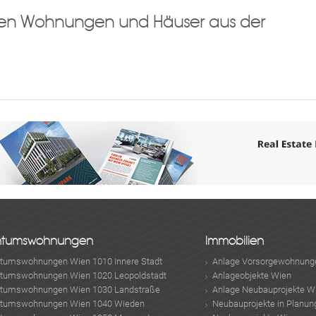
llen Wohnungen und Häuser aus der
ten können, werden wir die von ihnen eingegebenen Daten verarbeiten. Inf
sowie den Schutz ihrer persönlichen Daten finden sie
hier
.
ABONNIEREN
ntumswohnungen
Immobilien
ntumswohnungen Wien 1010 Innere Stadt
Anlage Vorsorgewohnung
ntumswohnungen Wien 1020 Leopoldstadt
Anlageobjekte Wien
ntumswohnungen Wien 1030 Landstraße
Anlage Neubauprojekte W
ntumswohnungen Wien 1040 Wieden
Neubauprojekte in Planun