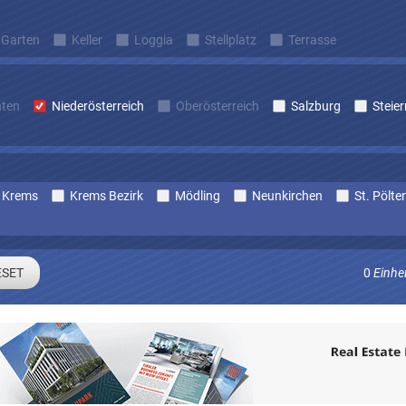
Garten
Keller
Loggia
Stellplatz
Terrasse
nten
Niederösterreich
Oberösterreich
Salzburg
Steie
Krems
Krems Bezirk
Mödling
Neunkirchen
St. Pölte
0
Einhe
Sie sich um laufend Angebote die zu Ihren Suchkriterien passe
E-mail