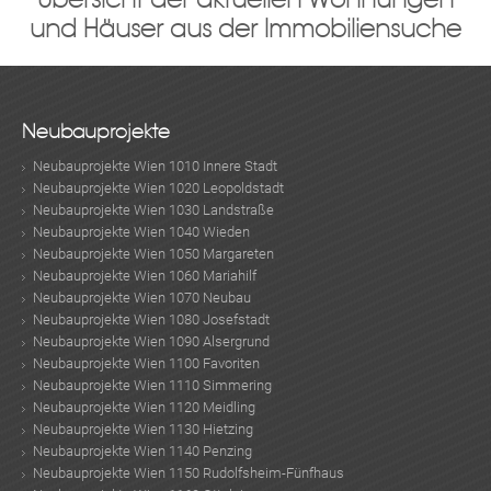
und Häuser aus der Immobiliensuche
Neubauprojekte
Neubauprojekte Wien 1010 Innere Stadt
Neubauprojekte Wien 1020 Leopoldstadt
Neubauprojekte Wien 1030 Landstraße
Neubauprojekte Wien 1040 Wieden
Neubauprojekte Wien 1050 Margareten
Neubauprojekte Wien 1060 Mariahilf
Neubauprojekte Wien 1070 Neubau
Neubauprojekte Wien 1080 Josefstadt
Neubauprojekte Wien 1090 Alsergrund
Neubauprojekte Wien 1100 Favoriten
Neubauprojekte Wien 1110 Simmering
Neubauprojekte Wien 1120 Meidling
Neubauprojekte Wien 1130 Hietzing
Neubauprojekte Wien 1140 Penzing
Neubauprojekte Wien 1150 Rudolfsheim-Fünfhaus