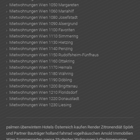
Mietwohnungen Wien 1050 Margareten
Mietwohnungen Wien 1060 Mariahilf
Mietwohnungen Wien 1080 Josefstadt
Mietwohnungen Wien 1090 Alsergrund
Mietwohnungen Wien 1100 Favoriten
Mietwohnungen Wien 1110 Simmering
Mietwohnungen Wien 1130 Hietzing
Mietwohnungen Wien 1140 Penzing
Mietwohnungen Wien 1150 Rudolfsheim-Fünfhaus
Mietwohnungen Wien 1160 Ottakring
Mietwohnungen Wien 1170 Hernals
Mietwohnungen Wien 1180 Währing
Mietwohnungen Wien 1190 Döbling
Mietwohnungen Wien 1200 Brigittenau
Mietwohnungen Wien 1210 Floridsdorf
Mietwohnungen Wien 1220 Donaustadt
Mietwohnungen Wien 1230 Liesing
palmen überwintern
Hotels Österreich kaufen
Render
Zitronendiät
Spörk
und Partner Bauträger
holland fahrrad
vogelhäuschen
Arnold Immobilien
Wien
Sommergarten preise
Studenten Wohnungen
luftwärmepumpe