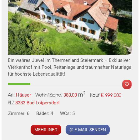
Ein wahres Juwel im Thermenland Steiermark – Exklusiver
Vierkanthof mit Pool, Reitanlage und traumhafter Naturlage
für höchste Lebensqualität!
2
m
€
Häuser
380,00
999.000
Art:
Wohnfläche:
Kauf:
8282 Bad Loipersdorf
PLZ:
Zimmer: 6
Bäder: 4
WCs: 5
MEHR INFO
@ E-MAIL SENDEN