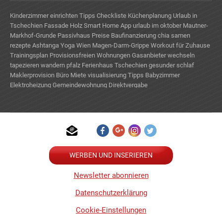
Kinderzimmer einrichten Tipps
Checkliste Küchenplanung
Urlaub in
Tschechien
Fassade Holz
Smart Home App
urlaub im oktober
Mautner-
Markhof-Grunde
Passivhaus Preise
Baufinanzierung
chia samen
rezepte
Ashtanga Yoga Wien
Magen-Darm-Grippe
Workout für Zuhause
Trainingsplan
Provisionsfreien Wohnungen
Gasanbieter wechseln
tapezieren
wandern pfalz
Ferienhaus Tschechien
gesunder schlaf
Maklerprovision
Büro Miete
visualisierung
Tipps Babyzimmer
Elektroheizung
Gemeindewohnung Direktvergabe
WERBEN UND INSERIEREN
Newsletter abonnieren
Datenschutzerklärung
Cookie-Einstellungen