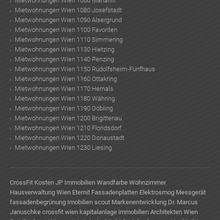
Mietwohnungen Wien 1060 Mariahilf
Mietwohnungen Wien 1080 Josefstadt
Mietwohnungen Wien 1090 Alsergrund
Mietwohnungen Wien 1100 Favoriten
Mietwohnungen Wien 1110 Simmering
Mietwohnungen Wien 1130 Hietzing
Mietwohnungen Wien 1140 Penzing
Mietwohnungen Wien 1150 Rudolfsheim-Fünfhaus
Mietwohnungen Wien 1160 Ottakring
Mietwohnungen Wien 1170 Hernals
Mietwohnungen Wien 1180 Währing
Mietwohnungen Wien 1190 Döbling
Mietwohnungen Wien 1200 Brigittenau
Mietwohnungen Wien 1210 Floridsdorf
Mietwohnungen Wien 1220 Donaustadt
Mietwohnungen Wien 1230 Liesing
CrossFit Kosten
JP Immobilien
Wandfarbe Wohnzimmer
Hausverwaltung Wien
Eternit Fassadenplatten
Elektrosmog Messgerät
fassadenbegrünung
Imobilien scout
Markenentwicklung
Dr. Marcus
Januschke
crossfit wien
kapitalanlage immobilien
Architekten Wien