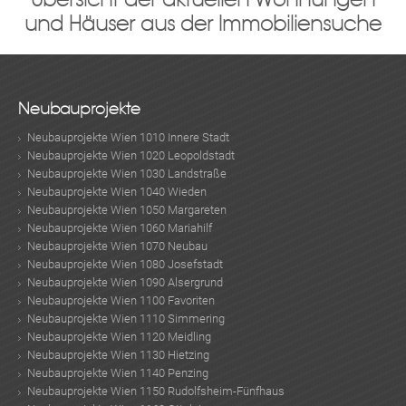
und Häuser aus der Immobiliensuche
Neubauprojekte
Neubauprojekte Wien 1010 Innere Stadt
Neubauprojekte Wien 1020 Leopoldstadt
Neubauprojekte Wien 1030 Landstraße
Neubauprojekte Wien 1040 Wieden
Neubauprojekte Wien 1050 Margareten
Neubauprojekte Wien 1060 Mariahilf
Neubauprojekte Wien 1070 Neubau
Neubauprojekte Wien 1080 Josefstadt
Neubauprojekte Wien 1090 Alsergrund
Neubauprojekte Wien 1100 Favoriten
Neubauprojekte Wien 1110 Simmering
Neubauprojekte Wien 1120 Meidling
Neubauprojekte Wien 1130 Hietzing
Neubauprojekte Wien 1140 Penzing
Neubauprojekte Wien 1150 Rudolfsheim-Fünfhaus