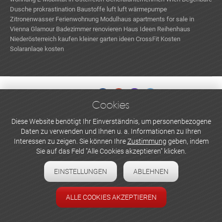
Dusche
prokrastination
Baustoffe
luft luft wärmepumpe
Zitronenwasser
Ferienwohnung
Modulhaus
apartments for sale in
Vienna
Glamour
Badezimmer renovieren
Haus Ideen
Reihenhaus
Niederösterreich kaufen
kleiner garten ideen
CrossFit Kosten
Solaranlage kosten
Cookies
WERBEN UND INSERIEREN
Diese Website benötigt Ihr Einverständnis, um personenbezogene
Daten zu verwenden und Ihnen u. a. Informationen zu Ihren
Newsletter abonnieren
Interessen zu zeigen. Sie können Ihre
Zustimmung
geben, indem
Sie auf das Feld "Alle Cookies akzeptieren" klicken.
Datenschutzerklärung
EINSTELLUNGEN
ABLEHNEN
Cookie-Einstellungen
Impressum
ALLE COOKIES AKZEPTIEREN