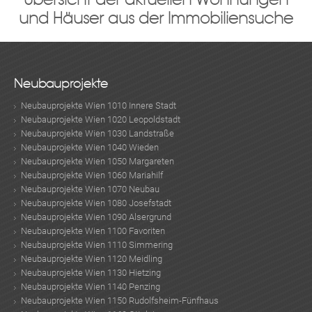
und Häuser aus der Immobiliensuche
Neubauprojekte
Neubauprojekte Wien 1010 Innere Stadt
Neubauprojekte Wien 1020 Leopoldstadt
Neubauprojekte Wien 1030 Landstraße
Neubauprojekte Wien 1040 Wieden
Neubauprojekte Wien 1050 Margareten
Neubauprojekte Wien 1060 Mariahilf
Neubauprojekte Wien 1070 Neubau
Neubauprojekte Wien 1080 Josefstadt
Neubauprojekte Wien 1090 Alsergrund
Neubauprojekte Wien 1100 Favoriten
Neubauprojekte Wien 1110 Simmering
Neubauprojekte Wien 1120 Meidling
Neubauprojekte Wien 1130 Hietzing
Neubauprojekte Wien 1140 Penzing
Neubauprojekte Wien 1150 Rudolfsheim-Fünfhaus