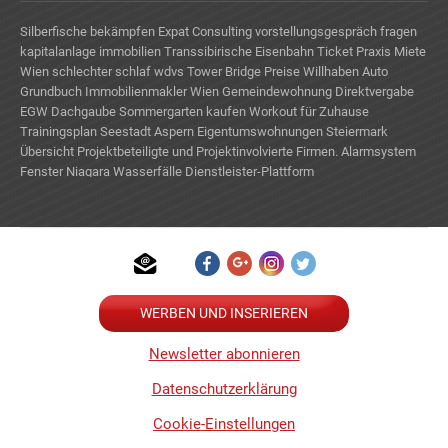
Silberfische bekämpfen
Expat Consulting
vorstellungsgespräch fragen
kapitalanlage immobilien
Transsibirische Eisenbahn Ticket
Praxis Miete
Wien
schlechter schlaf
wdvs
Tower Bridge Preise
Willhaben Auto
Grundbuch
Immobilienmakler Wien
Gemeindewohnung Direktvergabe
EGW
Dachgaube
Sommergarten kaufen
Workout für Zuhause
Trainingsplan
Seestadt Aspern
Eigentumswohnungen Steiermark
Übersicht Projektbeteiligte und Projektinvolvierte Firmen.
Alarmsystem
Fenster
Niagara Wasserfälle
Dienstleister-Plattform
Immobiliensoftware Wien
3d rendering
WERBEN UND INSERIEREN
Newsletter abonnieren
Datenschutzerklärung
Cookie-Einstellungen