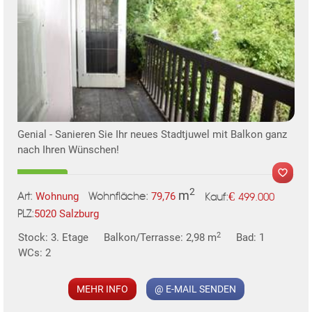
Genial - Sanieren Sie Ihr neues Stadtjuwel mit Balkon ganz
nach Ihren Wünschen!
2
m
€
Wohnung
79,76
499.000
Art:
Wohnfläche:
Kauf:
5020 Salzburg
PLZ:
2
Stock: 3. Etage
Balkon/Terrasse: 2,98 m
Bad: 1
WCs: 2
MEHR INFO
@ E-MAIL SENDEN