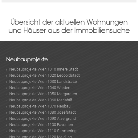
Übersicht der aktuellen Wohnungen
und Häuser aus der Immobiliensuche
Neubauprojekte
Neubauprojekte Wien 1010 Innere Stadt
Neubauprojekte Wien 1020 Leopoldstadt
Neubauprojekte Wien 1030 Landstraße
Neubauprojekte Wien 1040 Wieden
Neubauprojekte Wien 1050 Margareten
Neubauprojekte Wien 1060 Mariahilf
Neubauprojekte Wien 1070 Neubau
Neubauprojekte Wien 1080 Josefstadt
Neubauprojekte Wien 1090 Alsergrund
Neubauprojekte Wien 1100 Favoriten
Neubauprojekte Wien 1110 Simmering
MER
Neubauprojekte Wien 1120 Meidling