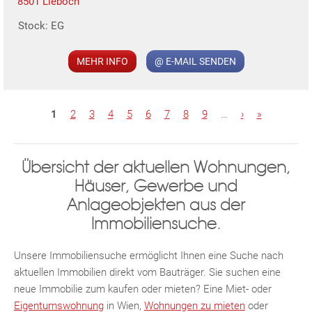
8501 Lieboch
MER
Stock: EG
MEHR INFO
@ E-MAIL SENDEN
S
1
2
3
4
5
6
7
8
9
…
›
»
e
i
KLIS
Übersicht der aktuellen Wohnungen,
t
Häuser, Gewerbe und
e
Anlageobjekten aus der
n
Immobiliensuche.
Unsere Immobiliensuche ermöglicht Ihnen eine Suche nach
aktuellen Immobilien direkt vom Bauträger. Sie suchen eine
TE
neue Immobilie zum kaufen oder mieten? Eine Miet- oder
Eigentumswohnung
in Wien,
Wohnungen zu mieten
oder