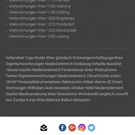
Mietwohnungen Wien 1170 Hernals
Mietwohnungen Wien 1180 Währing
Mietwohnungen Wien 1190 Döbling
Mietwohnungen Wien 1200 Brigittenau
Mietwohnungen Wien 1210 Floridsdorf
Mietwohnungen Wien 1220 Donaustadt
Mietwohnungen Wien 1230 Liesing
hollandrad
Yoga Studio Wien
gründach
Schwangerschaftsyoga Wien
Eigentumswohnungen Niederösterreich Erstbezug
Virtuelle Bautafel
Häuser kaufen Niederösterreich
Ferienmesse Wien
Wohnzimmer
Farben
Eigentumswohnungen Niederösterreich
Zitrusfrüchte sorten
ISHAP Personaldokumentations
italienische möbel
vitamin d2
Smart
Wohnungen
Willhaben Auto
reiseziele oktober
Hotel Niederösterreich
kaufen
Baufinanzierung Wien
Reisestorno
Wohnkredit vergleich
crossfit
box
Zumba Kurse Wien
Markise Balkon
Biogarten