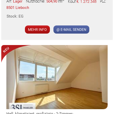
m
€
Lager
504,90
1.272.348
Art:
Nutzfläche:
PLZ:
Kauf:
8501 Lieboch
MER
Stock: EG
MEHR INFO
@ E-MAIL SENDEN
KLIS
Hell, klimatisiert, großzügig - 2-Zimmer-