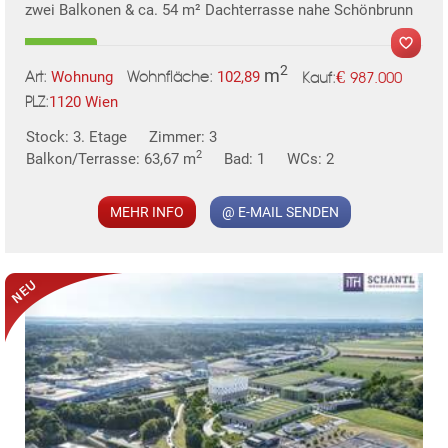
zwei Balkonen & ca. 54 m² Dachterrasse nahe Schönbrunn
2
m
€
Wohnung
102,89
987.000
Art:
Wohnfläche:
Kauf:
1120 Wien
PLZ:
Stock: 3. Etage
Zimmer: 3
MER
2
Balkon/Terrasse: 63,67 m
Bad: 1
WCs: 2
MEHR INFO
@ E-MAIL SENDEN