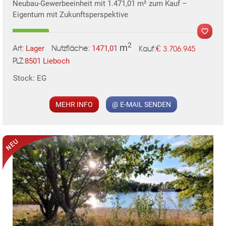
Neubau-Gewerbeeinheit mit 1.471,01 m² zum Kauf –
Eigentum mit Zukunftsperspektive
2
m
€
Lager
1471,01
3.706.945
Art:
Nutzfläche:
Kauf:
8501 Lieboch
MER
PLZ:
Stock: EG
MEHR INFO
@ E-MAIL SENDEN
KLIS