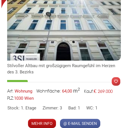
Stilvoller Altbau mit großzügigem Raumgefühl im Herzen
TE
des 3. Bezirks
2
m
€
Wohnung
64,00
269.000
Art:
Wohnfläche:
Kauf:
1030 Wien
PLZ:
Stock: 1. Etage
Zimmer: 3
Bad: 1
WC: 1
MER
MEHR INFO
@ E-MAIL SENDEN