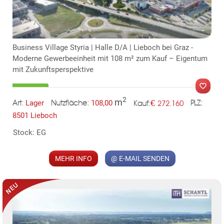
Business Village Styria | Halle D/A | Lieboch bei Graz -
Moderne Gewerbeeinheit mit 108 m² zum Kauf – Eigentum
mit Zukunftsperspektive
2
m
€
Lager
108,00
272.160
Art:
Nutzfläche:
PLZ:
Kauf:
8501 Lieboch
MER
Stock: EG
MEHR INFO
@ E-MAIL SENDEN
KLIS