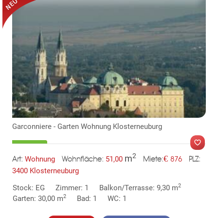
KLIS
Garconniere - Garten Wohnung Klosterneuburg
TE
2
m
€
Wohnung
51,00
876
Art:
Wohnfläche:
PLZ:
Miete:
3400 Klosterneuburg
2
Stock: EG
Zimmer: 1
Balkon/Terrasse: 9,30 m
2
Garten: 30,00 m
Bad: 1
WC: 1
MER