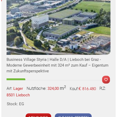
Business Village Styria | Halle D/A | Lieboch bei Graz -
Moderne Gewerbeeinheit mit 324 m² zum Kauf – Eigentum
mit Zukunftsperspektive
2
m
€
Lager
324,00
816.480
Art:
Nutzfläche:
PLZ:
Kauf:
8501 Lieboch
Stock: EG