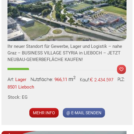
TE
Ihr neuer Standort für Gewerbe, Lager und Logistik – nahe
Graz – BUSINESS VILLAGE STYRIA in LIEBOCH – JETZT
NEUBAU-GEWERBEFLÄCHE KAUFEN!
2
m
€
Lager
966,11
2.434.597
Art:
Nutzfläche:
PLZ:
Kauf:
8501 Lieboch
Stock: EG
MER
MEHR INFO
@ E-MAIL SENDEN