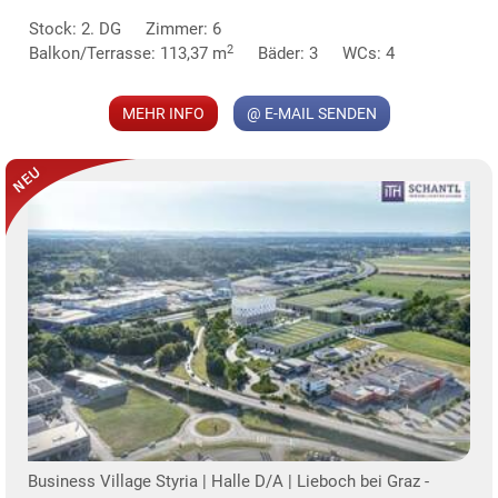
Stock: 2. DG
Zimmer: 6
MER
2
Balkon/Terrasse: 113,37 m
Bäder: 3
WCs: 4
MEHR INFO
@ E-MAIL SENDEN
KLIS
TE
Business Village Styria | Halle D/A | Lieboch bei Graz -