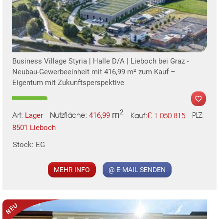
Business Village Styria | Halle D/A | Lieboch bei Graz -
Neubau-Gewerbeeinheit mit 416,99 m² zum Kauf –
TE
Eigentum mit Zukunftsperspektive
2
m
€
Lager
416,99
1.050.815
Art:
Nutzfläche:
PLZ:
Kauf:
8501 Lieboch
MER
Stock: EG
MEHR INFO
@ E-MAIL SENDEN
KLIS