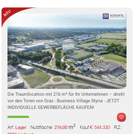
KLIS
Die Traumlocation mit 216 m² für Ihr Unternehmen – direkt
TE
vor den Toren von Graz - Business Village Styria - JETZT
INDIVIDUELLE GEWERBEFLÄCHE KAUFEN!
2
m
€
Lager
216,00
544.320
Art:
Nutzfläche:
PLZ:
Kauf: