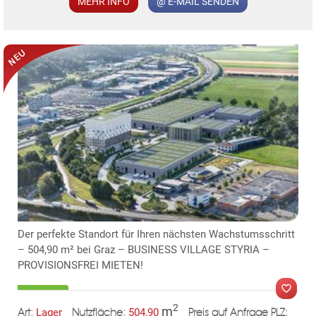
MEHR INFO
@ E-MAIL SENDEN
Der perfekte Standort für Ihren nächsten Wachstumsschritt
– 504,90 m² bei Graz – BUSINESS VILLAGE STYRIA –
PROVISIONSFREI MIETEN!
2
m
Lager
504,90
Art:
Nutzfläche:
Preis auf Anfrage
PLZ: