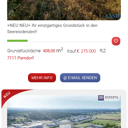
TE
+NEU NEU+ Ihr einzigartiges Grundstück in den
Seeresidenzen!!
2
m
€
408,00
275.000
Grundstückläche:
PLZ:
Kauf:
7111 Parndorf
MER
MEHR INFO
@ E-MAIL SENDEN
KLIS