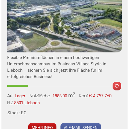
Flexible Premiumflächen in einem hochwertigen
Unternehmenscampus im Business Village Styria in
Lieboch – sichern Sie sich jetzt Ihre Fläche für Ihr
erfolgreiches Business!
2
m
€
Lager
1888,00
4.757.760
Art:
Nutzfläche:
Kauf:
8501 Lieboch
PLZ:
MER
Stock: EG
MEHR INFO
@ E-MAIL SENDEN