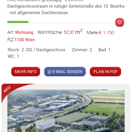
Dachgeschosstraum in ruhiger Seitenstraße des 10. Bezirks
TE
- mit allgemeiner Dachterrasse
2
m
€
Wohnung
57,37
1.150
Art:
Wohnfläche:
Miete:
1100 Wien
PLZ:
MER
Stock: 2. DG / Dachgeschoss
Zimmer: 2
Bad: 1
WC: 1
MEHR INFO
@ E-MAIL SENDEN
PLAN IN PDF
KLIS