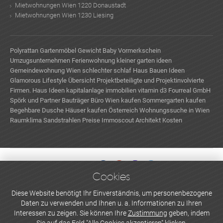
Mietwohnungen Wien 1220 Donaustadt
Mietwohnungen Wien 1230 Liesing
Polyrattan Gartenmöbel
Gewicht Baby
Vormerkschein
Umzugsunternehmen
Ferienwohnung
kleiner garten ideen
Gemeindewohnung Wien
schlechter schlaf
Haus Bauen Ideen
Glamorous Lifestyle
Übersicht Projektbeteiligte und Projektinvolvierte
Firmen.
Haus Ideen
kapitalanlage immobilien
vitamin d3
Fourreal GmbH
Spörk und Partner Bauträger
Büro Wien kaufen
Sommergarten kaufen
Begehbare Dusche
Häuser kaufen Österreich
Wohnungssuche in Wien
Raumklima
Sandstrahlen Preise
Immoscout
Architekt Kosten
Cookies
WERBEN UND INSERIEREN
Diese Website benötigt Ihr Einverständnis, um personenbezogene
Daten zu verwenden und Ihnen u. a. Informationen zu Ihren
Newsletter abonnieren
Interessen zu zeigen. Sie können Ihre
Zustimmung
geben, indem