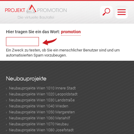
Jump to navigation
Hier tragen Sie ein das Wort:
promotion
Ein Zweck zu testen, ob Sie ein menschlicher Benutzer sind und um
automatisierten Spam vorzubeugen.
Neubauprojekte
Neubauprojekte Wien 1010 Innere Stadt
Neubauprojekte Wien 1020 Leopoldstadt
Neubauprojekte Wien 1030 Landstraße
Neubauprojekte Wien 1040 Wieden
Neubauprojekte Wien 1050 Margareten
Neubauprojekte Wien 1060 Mariahilf
Neubauprojekte Wien 1070 Neubau
Neubauprojekte Wien 1080 Josefstadt