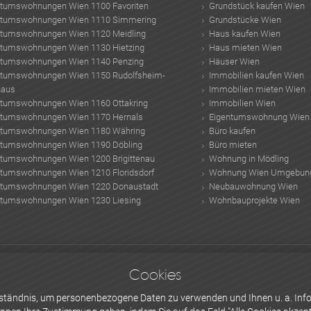
ntumswohnungen Wien 1100 Favoriten
Grundstück kaufen Wien
ntumswohnungen Wien 1110 Simmering
Grundstücke Wien
ntumswohnungen Wien 1120 Meidling
Haus kaufen Wien
ntumswohnungen Wien 1130 Hietzing
Haus mieten Wien
ntumswohnungen Wien 1140 Penzing
Häuser Wien
ntumswohnungen Wien 1150 Rudolfsheim-
Immobilien kaufen Wien
haus
Immobilien mieten Wien
ntumswohnungen Wien 1160 Ottakring
Immobilien Wien
ntumswohnungen Wien 1170 Hernals
Eigentumswohnung Wien
ntumswohnungen Wien 1180 Währing
Büro kaufen
ntumswohnungen Wien 1190 Döbling
Büro mieten
ntumswohnungen Wien 1200 Brigittenau
Wohnung in Mödling
ntumswohnungen Wien 1210 Floridsdorf
Wohnung Wien Umgebun
ntumswohnungen Wien 1220 Donaustadt
Neubauwohnung Wien
ntumswohnungen Wien 1230 Liesing
Wohnbauprojekte Wien
räger
TRX Training Zuhause
Architekten Wien
hypothekendarlehen
Photovoltai
Cookies
obilien
Hundertwasserturm
Häuser kaufen Niederösterreich
Seeste Bau Gmb
ische designermöbel
erständnis, um personenbezogene Daten zu verwenden und Ihnen u. a. Info