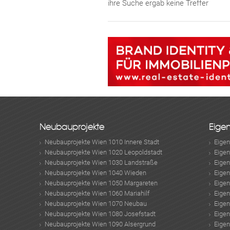
ihre Suche ergab keine Treffer
Neubauprojekte
Eige
Neubauprojekte Wien 1010 Innere Stadt
Eige
Neubauprojekte Wien 1020 Leopoldstadt
Eige
Neubauprojekte Wien 1030 Landstraße
Eige
Neubauprojekte Wien 1040 Wieden
Eige
Neubauprojekte Wien 1050 Margareten
Eige
Neubauprojekte Wien 1060 Mariahilf
Eige
Neubauprojekte Wien 1070 Neubau
Eige
Neubauprojekte Wien 1080 Josefstadt
Eige
Neubauprojekte Wien 1090 Alsergrund
Eige