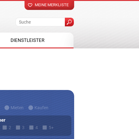
MEINE MERKLISTE
DIENSTLEISTER
Mieten
Kaufen
er
2
3
4
5+