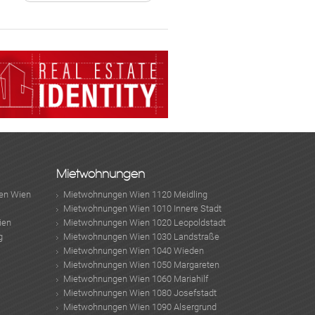
Mietwohnungen
en Wien
Mietwohnungen Wien 1120 Meidling
Mietwohnungen Wien 1010 Innere Stadt
ien
Mietwohnungen Wien 1020 Leopoldstadt
g
Mietwohnungen Wien 1030 Landstraße
Mietwohnungen Wien 1040 Wieden
Mietwohnungen Wien 1050 Margareten
Mietwohnungen Wien 1060 Mariahilf
Mietwohnungen Wien 1080 Josefstadt
Mietwohnungen Wien 1090 Alsergrund