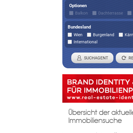
Optionen
Balkon
Dachterrasse
Bundesland
Wien
Burgenland
Kär
International
SUCHAGENT
Registrieren 
Übersicht der aktue
Damit wir ihre Anfrage verarbei
Immobiliensuche