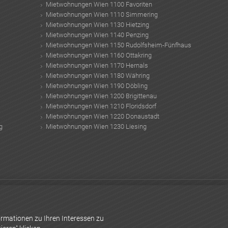
Mietwohnungen Wien 1100 Favoriten
Mietwohnungen Wien 1110 Simmering
Mietwohnungen Wien 1130 Hietzing
Mietwohnungen Wien 1140 Penzing
Mietwohnungen Wien 1150 Rudolfsheim-Fünfhaus
Mietwohnungen Wien 1160 Ottakring
Mietwohnungen Wien 1170 Hernals
Mietwohnungen Wien 1180 Währing
Mietwohnungen Wien 1190 Döbling
Mietwohnungen Wien 1200 Brigittenau
Mietwohnungen Wien 1210 Floridsdorf
Mietwohnungen Wien 1220 Donaustadt
g
Mietwohnungen Wien 1230 Liesing
k Module
Sozialbau in Wien
Wohngut Bauträger GmbH
Praxis kaufen
H
Projektentwicklung
WINEGG Realitäten GmbH
Immobilienscout24
rmationen zu Ihren Interessen zu