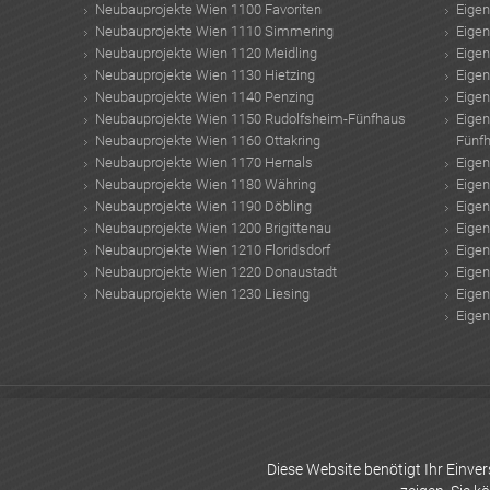
Neubauprojekte Wien 1100 Favoriten
Eige
Neubauprojekte Wien 1110 Simmering
Eige
Neubauprojekte Wien 1120 Meidling
Eige
Neubauprojekte Wien 1130 Hietzing
Eige
Neubauprojekte Wien 1140 Penzing
Eige
Neubauprojekte Wien 1150 Rudolfsheim-Fünfhaus
Eige
Neubauprojekte Wien 1160 Ottakring
Fünf
Neubauprojekte Wien 1170 Hernals
Eige
Neubauprojekte Wien 1180 Währing
Eige
Neubauprojekte Wien 1190 Döbling
Eige
Neubauprojekte Wien 1200 Brigittenau
Eige
Neubauprojekte Wien 1210 Floridsdorf
Eige
Neubauprojekte Wien 1220 Donaustadt
Eige
Neubauprojekte Wien 1230 Liesing
Eige
Eige
Transsibirische Eisenbahn Reise
Austria Real GmbH
Spörk und Partner Baut
Wohnung Einrichten
Begehbare Dusche
Steingarten anlegen
Wohnsalon Imm
Badrenovierung
fassadenbegrünung
fenstersicherung
Übergewicht
italien
Diese Website benötigt Ihr Einv