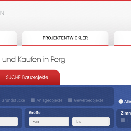
Jump to navigation
PROJEKTENTWICKLER
 und Kaufen in Perg
SUCHE Bauprojekte
Grundstücke
Anlageobjekte
Gewerbeobjekte
Alle
Größe
Zimm
1