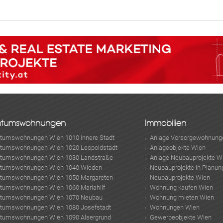
ABONNIEREN
ntumswohnungen
Immobilien
ntumswohnungen Wien 1010 Innere Stadt
Anlage Vorsorgewohnung
ntumswohnungen Wien 1020 Leopoldstadt
Anlageobjekte Wien
ntumswohnungen Wien 1030 Landstraße
Anlage Neubauprojekte W
ntumswohnungen Wien 1040 Wieden
Neubauprojekte in Planun
ntumswohnungen Wien 1050 Margareten
Neubauprojekte Wien
ntumswohnungen Wien 1060 Mariahilf
Wohnung kaufen Wien
ntumswohnungen Wien 1070 Neubau
Wohnung mieten Wien
ntumswohnungen Wien 1080 Josefstadt
Wohnungen Wien
ntumswohnungen Wien 1090 Alsergrund
Gewerbeobjekte Wien