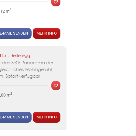
2
,12 m
E-MAIL SENDEN
MEHR INFO
MER
8151, Reiteregg
r das 360°-Panorama der
gleichliches Wohngefühl.
m. Sofort verfügbar.
2
1,00 m
MER
E-MAIL SENDEN
MEHR INFO