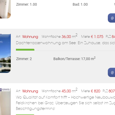
Zimmer: 1.00
Bad: 1.00
@ 
2
Wohnung
36,00
m
€
1.075
84
Art:
Wohnfläche:
Miete:
PLZ:
Dachterrassenwohnung am See: Ein Zuhause, das sich
2
Zimmer: 2
Balkon/Terrasse: 17,00 m
@ 
2
Wohnung
45,00
m
€
820
807
Art:
Wohnfläche:
Miete:
PLZ:
Wo Qualität auf Komfort trifft – Hochwertige Neubau
Feldkirchen bei Graz. Überzeugen Sie sich selbst im Zu
Besichtigungstermins!