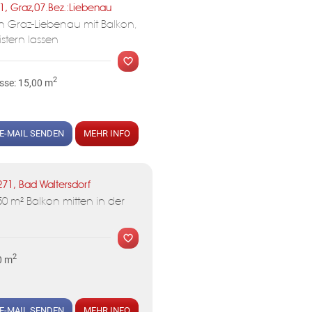
1, Graz,07.Bez.:Liebenau
n Graz-Liebenau mit Balkon,
stern lassen
2
sse: 15,00 m
E-MAIL SENDEN
MEHR INFO
MER
271, Bad Waltersdorf
0 m² Balkon mitten in der
KLIS
2
0 m
E-MAIL SENDEN
MEHR INFO