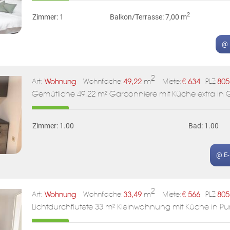
2
Zimmer: 1
Balkon/Terrasse: 7,00 m
@ 
2
Wohnung
49,22
m
€
634
805
Art:
Wohnfläche:
Miete:
PLZ:
Gemütliche 49,22 m² Garconniere mit Küche extra in 
Zimmer: 1.00
Bad: 1.00
@ E
2
Wohnung
33,49
m
€
566
805
Art:
Wohnfläche:
Miete:
PLZ:
Lichtdurchflutete 33 m² Kleinwohnung mit Küche in P