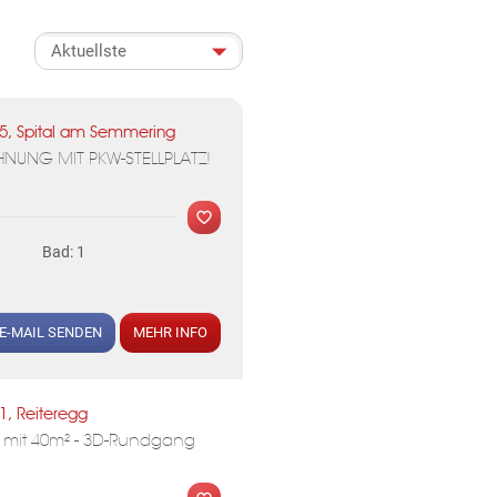
ormationen über die Verarbeitung
5, Spital am Semmering
UNG MIT PKW-STELLPLATZ!
Bad: 1
E-MAIL SENDEN
MEHR INFO
1, Reiteregg
e mit 40m² - 3D-Rundgang