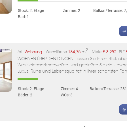
Stock: 2. Etage
Zimmer: 2
Balkon/Terrasse: 7
Bad: 1
@ 
2
Wohnung
184,75
m
€
3.252
Art:
Wohnfläche:
Miete:
PLZ:
WOHNEN ÜBER DEN DINGEN! Lassen Sie Ihren Blick übe
Weststeiermark schweifen und genießen Sie ein unver
Luxus, Ruhe und Lebensqualität in ihrer schönsten For
Stock: 2. Etage
Zimmer: 4
Balkon/Terrasse: 28
Bäder: 2
WCs: 3
@ 