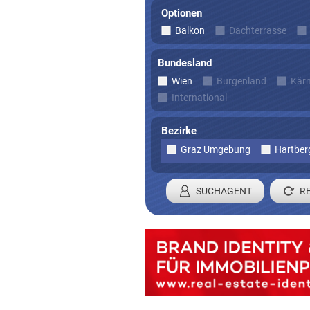
Optionen
Balkon
Dachterrasse
Bundesland
Wien
Burgenland
Kär
International
Bezirke
Graz Umgebung
Hartber
SUCHAGENT
Registrieren 