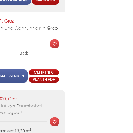
MER
1, Graz
 und Wohlfühlflair in Graz-
KLIS
Bad: 1
MEHR INFO
-MAIL SENDEN
PLAN IN PDF
MER
020, Graz
luftiger Raumhöhe!
KLIS
verfügbar!
2
rrasse: 13,30 m