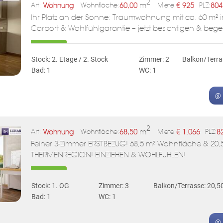
2
Wohnung
60,00
m
€
925
804
Art:
Wohnfläche:
Miete:
PLZ:
Ihr Platz an der Sonne: Traumwohnung mit ca. 60 m² i
Carport & Wohlfühlgarantie – jetzt besichtigen & begei
Stock: 2. Etage / 2. Stock
Zimmer: 2
Balkon/Terra
Bad: 1
WC: 1
@ 
2
Wohnung
68,50
m
€
1.066
8
Art:
Wohnfläche:
Miete:
PLZ:
Feiner 3-Zimmer ERSTBEZUG! 68,5 m² Wohnfläche & 20,5
THERMENREGION! EINZIEHEN & WOHLFÜHLEN!
Stock: 1. OG
Zimmer: 3
Balkon/Terrasse: 20,5
Bad: 1
WC: 1
@ 