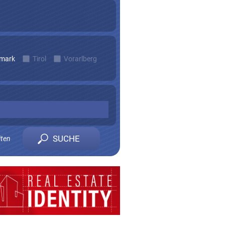
rmark
Tirol
Vorarlberg
iten
n zu erhalten.