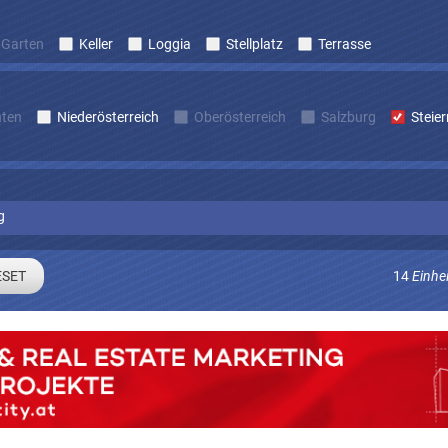
Garten
Keller
Loggia
Stellplatz
Terrasse
nten
Niederösterreich
Oberösterreich
Salzburg
Steie
g
14
Einhe
Sie sich um laufend Angebote die zu Ihren Suchkriterien passe
E-mail