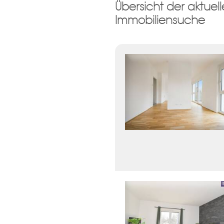
Übersicht der aktue
Damit wir ihre Anfrage verarbei
Immobiliensuche