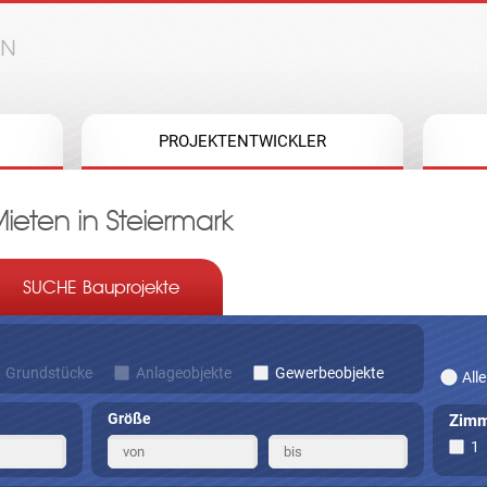
Jump to navigation
PROJEKTENTWICKLER
ten in Steiermark
SUCHE Bauprojekte
Grundstücke
Anlageobjekte
Gewerbeobjekte
Alle
Größe
Zimm
1