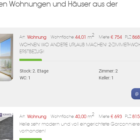
llen Wohnungen und Häuser aus der
ten können, werden wir die von ihnen eingegebenen Daten verarbeiten. Inf
sowie den Schutz ihrer persönlichen Daten finden sie
hier
.
ABONNIEREN
2
Wohnung
44,01
m
€
754
868
Art:
Wohnfläche:
Miete:
PLZ:
WOHNEN WO ANDERE URLAUB MACHEN! 2-ZIMMER-WOHN
ERSTBEZUG!
Stock: 2. Etage
Zimmer: 2
WC: 1
Keller: 1
@ 
2
Wohnung
40,00
m
€
693
815
Art:
Wohnfläche:
Miete:
PLZ:
Helle sehr modern und voll eingerichtete Garconnier
vorhanden!