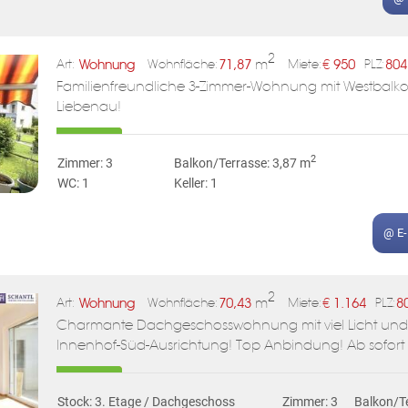
2
Wohnung
71,87
m
€
950
804
Art:
Wohnfläche:
Miete:
PLZ:
Familienfreundliche 3-Zimmer-Wohnung mit Westbalkon
Liebenau!
2
Zimmer: 3
Balkon/Terrasse: 3,87 m
WC: 1
Keller: 1
@ E
2
Wohnung
70,43
m
€
1.164
8
Art:
Wohnfläche:
Miete:
PLZ:
Charmante Dachgeschosswohnung mit viel Licht und 
Innenhof-Süd-Ausrichtung! Top Anbindung! Ab sofort 
Stock: 3. Etage / Dachgeschoss
Zimmer: 3
Balkon/Te