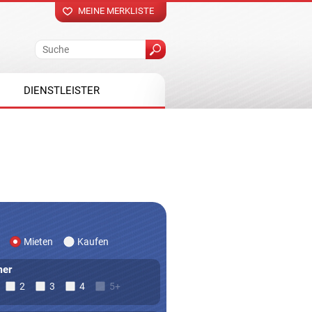
MEINE MERKLISTE
DIENSTLEISTER
Mieten
Kaufen
er
2
3
4
5+