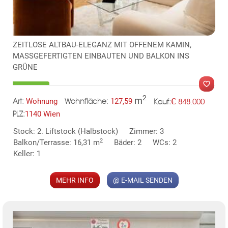
TE
ZEITLOSE ALTBAU-ELEGANZ MIT OFFENEM KAMIN,
MASSGEFERTIGTEN EINBAUTEN UND BALKON INS
GRÜNE
2
m
€
Wohnung
127,59
848.000
Art:
Wohnfläche:
Kauf:
1140 Wien
PLZ:
MER
Stock: 2. Liftstock (Halbstock)
Zimmer: 3
2
Balkon/Terrasse: 16,31 m
Bäder: 2
WCs: 2
Keller: 1
MEHR INFO
@ E-MAIL SENDEN
KLIS