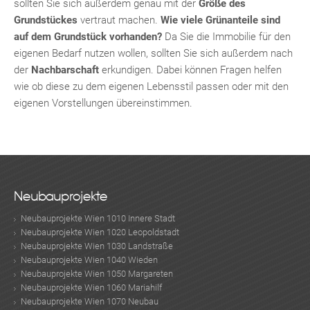
sollten Sie sich außerdem genau mit der
Größe des
Grundstückes
vertraut machen.
Wie viele Grünanteile sind
auf dem Grundstück vorhanden?
Da Sie die Immobilie für den
eigenen Bedarf nutzen wollen, sollten Sie sich außerdem nach
der
Nachbarschaft
erkundigen. Dabei können Fragen helfen
wie ob diese zu dem eigenen Lebensstil passen oder mit den
eigenen Vorstellungen übereinstimmen.
Neubauprojekte
Neubauprojekte Wien 1010 Innere Stadt
Neubauprojekte Wien 1020 Leopoldstadt
Neubauprojekte Wien 1030 Landstraße
Neubauprojekte Wien 1040 Wieden
TE
Neubauprojekte Wien 1050 Margareten
Neubauprojekte Wien 1060 Mariahilf
Neubauprojekte Wien 1070 Neubau