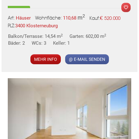
2
m
€
Häuser
110,68
520.000
Art:
Wohnfläche:
Kauf:
3400 Klosterneuburg
PLZ:
2
2
Balkon/Terrasse: 14,54 m
Garten: 602,00 m
MER
Bäder: 2
WCs: 3
Keller: 1
MEHR INFO
@ E-MAIL SENDEN