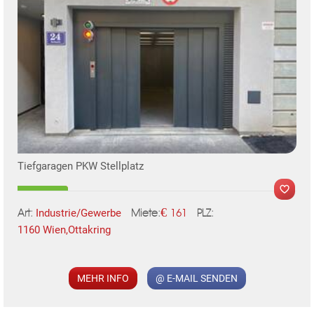
TE
Tiefgaragen PKW Stellplatz
€
Industrie/Gewerbe
161
Art:
PLZ:
Miete:
1160 Wien,Ottakring
MER
MEHR INFO
@ E-MAIL SENDEN