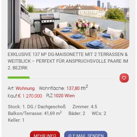
EXKLUSIVE 137 M² DG-MAISONETTE MIT 2 TERRASSEN &
WEITBLICK – PERFEKT FÜR ANSPRUCHSVOLLE PAARE IM
2. BEZIRK
2
m
Wohnung
137,80
Art:
Wohnfläche:
€
1020 Wien
1.270.000
PLZ:
Kauf:
MER
Stock: 1. DG / Dachgeschoß
Zimmer: 4.5
2
Balkon/Terrasse: 41,69 m
Bäder: 2
WCs: 2
Keller: 1
MEHR INFO
@ E-MAIL SENDEN