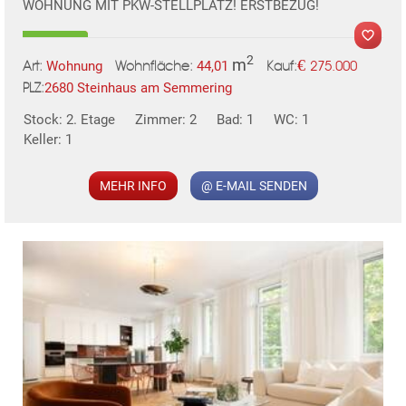
WOHNUNG MIT PKW-STELLPLATZ! ERSTBEZUG!
2
m
€
Wohnung
44,01
275.000
Art:
Wohnfläche:
Kauf:
2680 Steinhaus am Semmering
PLZ:
MER
Stock: 2. Etage
Zimmer: 2
Bad: 1
WC: 1
Keller: 1
MEHR INFO
@ E-MAIL SENDEN
KLIS