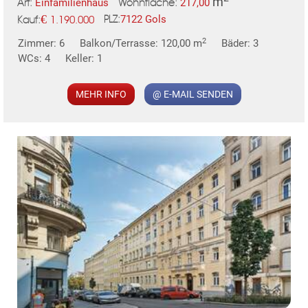
m
Einfamilienhaus
217,00
Art:
Wohnfläche:
€
7122 Gols
1.190.000
PLZ:
Kauf:
MER
2
Zimmer: 6
Balkon/Terrasse: 120,00 m
Bäder: 3
WCs: 4
Keller: 1
MEHR INFO
@ E-MAIL SENDEN
KLIS