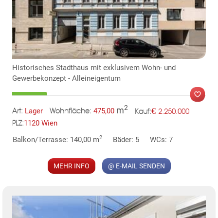
KLIS
Historisches Stadthaus mit exklusivem Wohn- und
Gewerbekonzept - Alleineigentum
2
m
€
Lager
475,00
2.250.000
Art:
Wohnfläche:
Kauf:
1120 Wien
PLZ:
TE
MER
2
Balkon/Terrasse: 140,00 m
Bäder: 5
WCs: 7
MEHR INFO
@ E-MAIL SENDEN