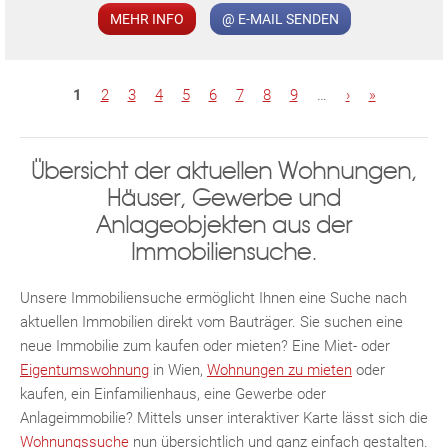
MEHR INFO
@ E-MAIL SENDEN
S
1
2
3
4
5
6
7
8
9
…
›
»
e
i
Übersicht der aktuellen Wohnungen,
t
Häuser, Gewerbe und
KLIS
e
Anlageobjekten aus der
n
Immobiliensuche.
Unsere Immobiliensuche ermöglicht Ihnen eine Suche nach
aktuellen Immobilien direkt vom Bauträger. Sie suchen eine
neue Immobilie zum kaufen oder mieten? Eine Miet- oder
Eigentumswohnung
in Wien,
Wohnungen zu mieten
oder
kaufen, ein Einfamilienhaus, eine Gewerbe oder
TE
Anlageimmobilie? Mittels unser interaktiver Karte lässt sich die
Wohnungssuche
nun übersichtlich und ganz einfach gestalten.