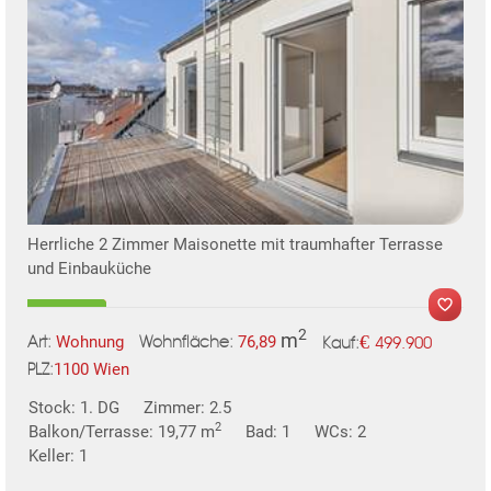
KLIS
Herrliche 2 Zimmer Maisonette mit traumhafter Terrasse
und Einbauküche
2
m
€
Wohnung
76,89
499.900
Art:
Wohnfläche:
Kauf:
1100 Wien
PLZ:
TE
Stock: 1. DG
Zimmer: 2.5
MER
2
Balkon/Terrasse: 19,77 m
Bad: 1
WCs: 2
Keller: 1