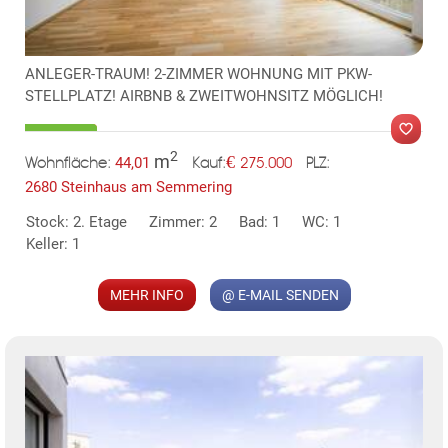
ANLEGER-TRAUM! 2-ZIMMER WOHNUNG MIT PKW-
STELLPLATZ! AIRBNB & ZWEITWOHNSITZ MÖGLICH!
2
m
€
44,01
275.000
Wohnfläche:
PLZ:
Kauf:
2680 Steinhaus am Semmering
MER
Stock: 2. Etage
Zimmer: 2
Bad: 1
WC: 1
Keller: 1
MEHR INFO
@ E-MAIL SENDEN
KLIS