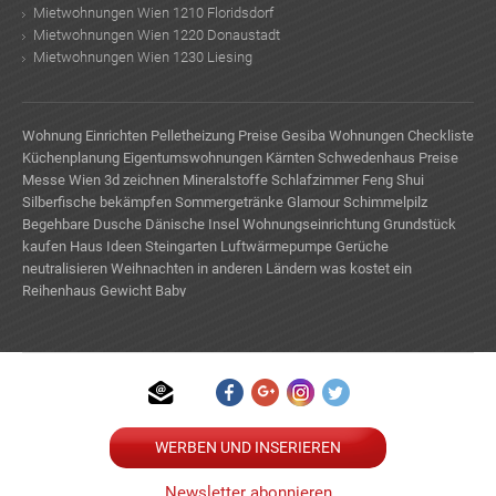
Mietwohnungen Wien 1210 Floridsdorf
Mietwohnungen Wien 1220 Donaustadt
Mietwohnungen Wien 1230 Liesing
Wohnung Einrichten
Pelletheizung Preise
Gesiba Wohnungen
Checkliste
Küchenplanung
Eigentumswohnungen Kärnten
Schwedenhaus Preise
Messe Wien
3d zeichnen
Mineralstoffe
Schlafzimmer Feng Shui
Silberfische bekämpfen
Sommergetränke
Glamour
Schimmelpilz
Begehbare Dusche
Dänische Insel
Wohnungseinrichtung
Grundstück
kaufen
Haus Ideen
Steingarten
Luftwärmepumpe
Gerüche
neutralisieren
Weihnachten in anderen Ländern
was kostet ein
Reihenhaus
Gewicht Baby
WERBEN UND INSERIEREN
Newsletter abonnieren