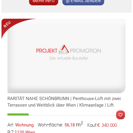
MEHR INFO
@ E-MAIL SENDEN
RARITÄT NAHE SCHÖNBRUNN | Penthouse-Loft mit zwei
Terrassen und Weitblick über Wien | Klimaanlage | Lift
2
m
€
Wohnung
56,18
340.000
Art:
Wohnfläche:
Kauf:
1120 Wien
PLZ: