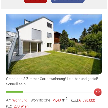
KLIS
Grandiose 3-Zimmer-Gartenwohnung! Leistbar und genial!
Schnell sein...
2
m
€
Wohnung
79,43
398.000
Art:
Wohnfläche:
Kauf:
1230 Wien
PLZ:
MER