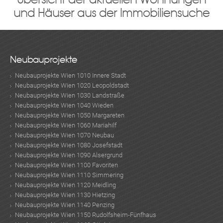
und Häuser aus der Immobiliensuche
Neubauprojekte
Neubauprojekte Wien 1010 Innere Stadt
Neubauprojekte Wien 1020 Leopoldstadt
Neubauprojekte Wien 1030 Landstraße
Neubauprojekte Wien 1040 Wieden
Neubauprojekte Wien 1050 Margareten
Neubauprojekte Wien 1060 Mariahilf
Neubauprojekte Wien 1070 Neubau
Neubauprojekte Wien 1080 Josefstadt
Neubauprojekte Wien 1090 Alsergrund
Neubauprojekte Wien 1100 Favoriten
Neubauprojekte Wien 1110 Simmering
Neubauprojekte Wien 1120 Meidling
Neubauprojekte Wien 1130 Hietzing
Neubauprojekte Wien 1140 Penzing
Neubauprojekte Wien 1150 Rudolfsheim-Fünfhaus