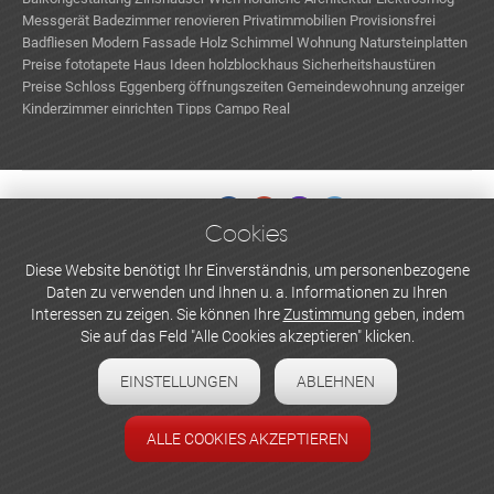
Messgerät
Badezimmer renovieren
Privatimmobilien Provisionsfrei
Badfliesen Modern
Fassade Holz
Schimmel Wohnung
Natursteinplatten
Preise
fototapete
Haus Ideen
holzblockhaus
Sicherheitshaustüren
Preise
Schloss Eggenberg öffnungszeiten
Gemeindewohnung anzeiger
Kinderzimmer einrichten Tipps
Campo Real
Cookies
WERBEN UND INSERIEREN
Diese Website benötigt Ihr Einverständnis, um personenbezogene
Daten zu verwenden und Ihnen u. a. Informationen zu Ihren
Newsletter abonnieren
Interessen zu zeigen. Sie können Ihre
Zustimmung
geben, indem
Sie auf das Feld "Alle Cookies akzeptieren" klicken.
Datenschutzerklärung
EINSTELLUNGEN
ABLEHNEN
Cookie-Einstellungen
Impressum
ALLE COOKIES AKZEPTIEREN