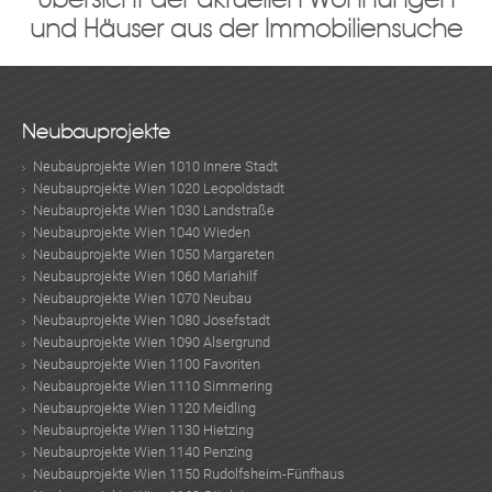
und Häuser aus der Immobiliensuche
Neubauprojekte
Neubauprojekte Wien 1010 Innere Stadt
Neubauprojekte Wien 1020 Leopoldstadt
Neubauprojekte Wien 1030 Landstraße
Neubauprojekte Wien 1040 Wieden
Neubauprojekte Wien 1050 Margareten
Neubauprojekte Wien 1060 Mariahilf
Neubauprojekte Wien 1070 Neubau
Neubauprojekte Wien 1080 Josefstadt
Neubauprojekte Wien 1090 Alsergrund
Neubauprojekte Wien 1100 Favoriten
Neubauprojekte Wien 1110 Simmering
Neubauprojekte Wien 1120 Meidling
Neubauprojekte Wien 1130 Hietzing
Neubauprojekte Wien 1140 Penzing
Neubauprojekte Wien 1150 Rudolfsheim-Fünfhaus