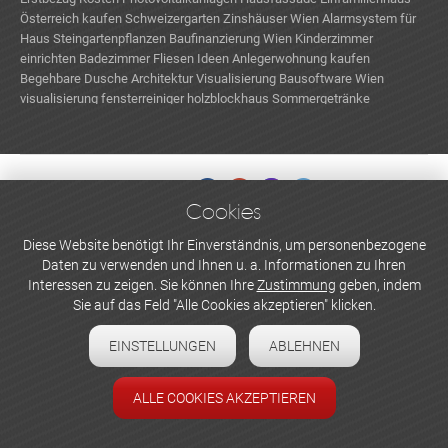
Österreich kaufen
Schweizergarten
Zinshäuser Wien
Alarmsystem für
Haus
Steingartenpflanzen
Baufinanzierung Wien
Kinderzimmer
einrichten
Badezimmer Fliesen Ideen
Anlegerwohnung kaufen
Begehbare Dusche
Architektur Visualisierung
Bausoftware Wien
visualisierung
fensterreiniger
holzblockhaus
Sommergetränke
mikrohaus kosten
Hausbar kaufen
Cookies
WERBEN UND INSERIEREN
Diese Website benötigt Ihr Einverständnis, um personenbezogene
Daten zu verwenden und Ihnen u. a. Informationen zu Ihren
Newsletter abonnieren
Interessen zu zeigen. Sie können Ihre
Zustimmung
geben, indem
Sie auf das Feld "Alle Cookies akzeptieren" klicken.
Datenschutzerklärung
EINSTELLUNGEN
ABLEHNEN
Cookie-Einstellungen
Impressum
ALLE COOKIES AKZEPTIEREN