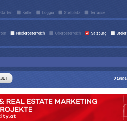
Garten
Keller
Loggia
Stellplatz
Terrasse
nten
Niederösterreich
Oberösterreich
Salzburg
Steie
0
Einhe
Sie sich um laufend Angebote die zu Ihren Suchkriterien passe
E-mail