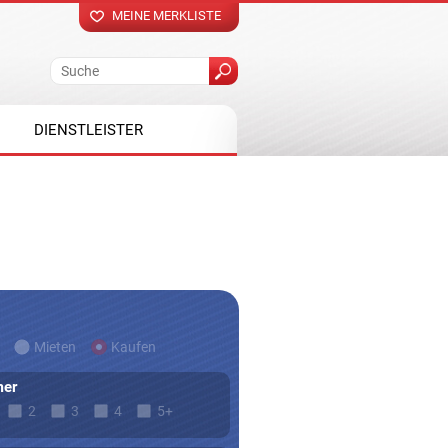
MEINE MERKLISTE
DIENSTLEISTER
Mieten
Kaufen
er
2
3
4
5+