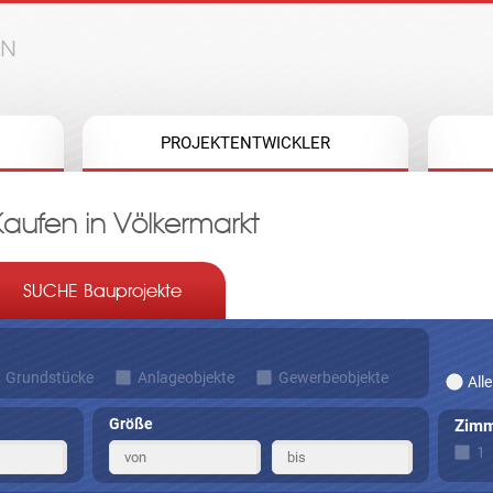
Jump to navigation
PROJEKTENTWICKLER
aufen in Völkermarkt
SUCHE Bauprojekte
Grundstücke
Anlageobjekte
Gewerbeobjekte
Alle
Größe
Zimm
1