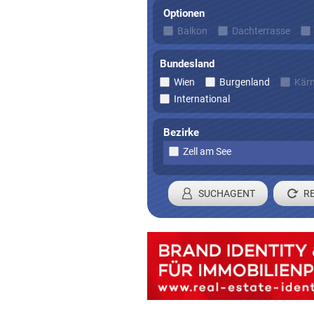
Optionen
Balkon
Dachterrasse
Bundesland
Wien
Burgenland
Kär
International
Bezirke
Zell am See
SUCHAGENT
Registrieren 