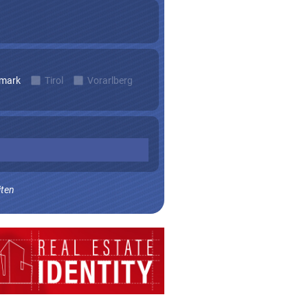
rmark
Tirol
Vorarlberg
iten
n zu erhalten.