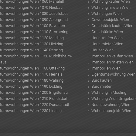
ntumswohnungen Wien 1060 Mariahilf
Wohnung kaufen Wien
ntumswohnungen Wien 1070 Neubau
Wohnung mieten Wien
ntumswohnungen Wien 1080 Josefstadt
Wohnungen Wien
ntumswohnungen Wien 1090 Alsergrund
Gewerbeobjekte Wien
ntumswohnungen Wien 1100 Favoriten
Grundstück kaufen Wien
ntumswohnungen Wien 1110 Simmering
Grundstücke Wien
ntumswohnungen Wien 1120 Meidling
Haus kaufen Wien
ntumswohnungen Wien 1130 Hietzing
Haus mieten Wien
ntumswohnungen Wien 1140 Penzing
Häuser Wien
ntumswohnungen Wien 1150 Rudolfsheim-
Immobilien kaufen Wien
haus
Immobilien mieten Wien
ntumswohnungen Wien 1160 Ottakring
Immobilien Wien
ntumswohnungen Wien 1170 Hernals
Eigentumswohnung Wien
ntumswohnungen Wien 1180 Währing
Büro kaufen
ntumswohnungen Wien 1190 Döbling
Büro mieten
ntumswohnungen Wien 1200 Brigittenau
Wohnung in Mödling
ntumswohnungen Wien 1210 Floridsdorf
Wohnung Wien Umgebun
ntumswohnungen Wien 1220 Donaustadt
Neubauwohnung Wien
ntumswohnungen Wien 1230 Liesing
Wohnbauprojekte Wien