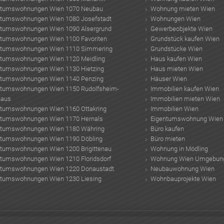
ntumswohnungen Wien 1070 Neubau
Wohnung mieten Wien
ntumswohnungen Wien 1080 Josefstadt
Wohnungen Wien
ntumswohnungen Wien 1090 Alsergrund
Gewerbeobjekte Wien
ntumswohnungen Wien 1100 Favoriten
Grundstück kaufen Wien
ntumswohnungen Wien 1110 Simmering
Grundstücke Wien
ntumswohnungen Wien 1120 Meidling
Haus kaufen Wien
ntumswohnungen Wien 1130 Hietzing
Haus mieten Wien
ntumswohnungen Wien 1140 Penzing
Häuser Wien
ntumswohnungen Wien 1150 Rudolfsheim-
Immobilien kaufen Wien
haus
Immobilien mieten Wien
ntumswohnungen Wien 1160 Ottakring
Immobilien Wien
ntumswohnungen Wien 1170 Hernals
Eigentumswohnung Wien
ntumswohnungen Wien 1180 Währing
Büro kaufen
ntumswohnungen Wien 1190 Döbling
Büro mieten
ntumswohnungen Wien 1200 Brigittenau
Wohnung in Mödling
ntumswohnungen Wien 1210 Floridsdorf
Wohnung Wien Umgebun
ntumswohnungen Wien 1220 Donaustadt
Neubauwohnung Wien
ntumswohnungen Wien 1230 Liesing
Wohnbauprojekte Wien