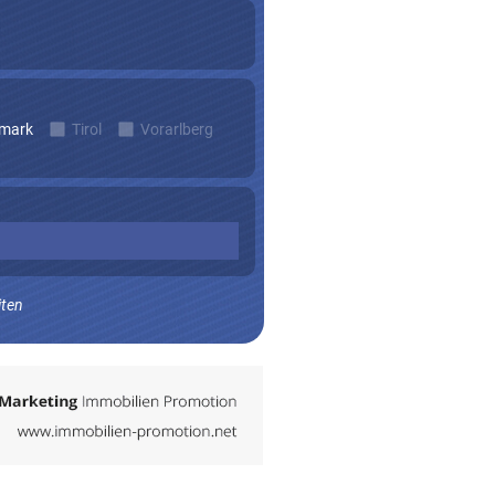
rmark
Tirol
Vorarlberg
iten
n zu erhalten.