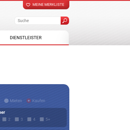
MEINE MERKLISTE
DIENSTLEISTER
Mieten
Kaufen
er
2
3
4
5+