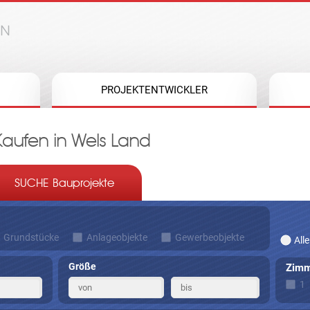
Jump to navigation
PROJEKTENTWICKLER
aufen in Wels Land
SUCHE Bauprojekte
Grundstücke
Anlageobjekte
Gewerbeobjekte
Alle
Größe
Zimm
1