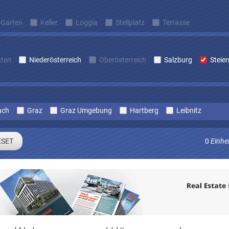
Garten
Keller
Loggia
Stellplatz
Terrasse
nten
Niederösterreich
Oberösterreich
Salzburg
Steie
ach
Graz
Graz Umgebung
Hartberg
Leibnitz
0
Einhe
Sie sich um laufend Angebote die zu Ihren Suchkriterien passe
E-mail