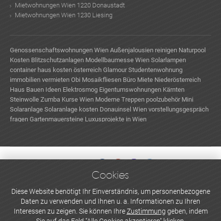
Mietwohnungen Wien 1220 Donaustadt
Mietwohnungen Wien 1230 Liesing
Genossenschaftswohnungen Wien
Außenjalousien reinigen
Naturpool
Kosten
Blitzschutzanlagen
Modellbaumesse Wien
Solarlampen
container haus kosten österreich
Glamour
Studentenwohnung
immobilien vermieten
Obi Mosaikfliesen
Büro Miete Niederösterreich
Haus Bauen Ideen
Elektrosmog
Eigentumswohnungen Kärnten
Steinwolle
Zumba Kurse Wien
Moderne Treppen
poolzubehör
Mini
Solaranlage
Solaranlage kosten
Donauinsel Wien
vorstellungsgespräch
fragen
Gartenmauersteine
Luxusprojekte in Wien
Cookies
WERBEN UND INSERIEREN
Diese Website benötigt Ihr Einverständnis, um personenbezogene
Daten zu verwenden und Ihnen u. a. Informationen zu Ihren
Newsletter abonnieren
Interessen zu zeigen. Sie können Ihre
Zustimmung
geben, indem