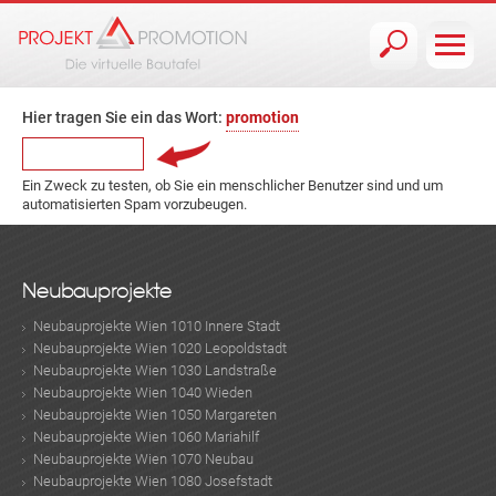
Jump to navigation
Hier tragen Sie ein das Wort:
promotion
Ein Zweck zu testen, ob Sie ein menschlicher Benutzer sind und um
automatisierten Spam vorzubeugen.
Neubauprojekte
Neubauprojekte Wien 1010 Innere Stadt
Neubauprojekte Wien 1020 Leopoldstadt
Neubauprojekte Wien 1030 Landstraße
Neubauprojekte Wien 1040 Wieden
Neubauprojekte Wien 1050 Margareten
Neubauprojekte Wien 1060 Mariahilf
Neubauprojekte Wien 1070 Neubau
Neubauprojekte Wien 1080 Josefstadt